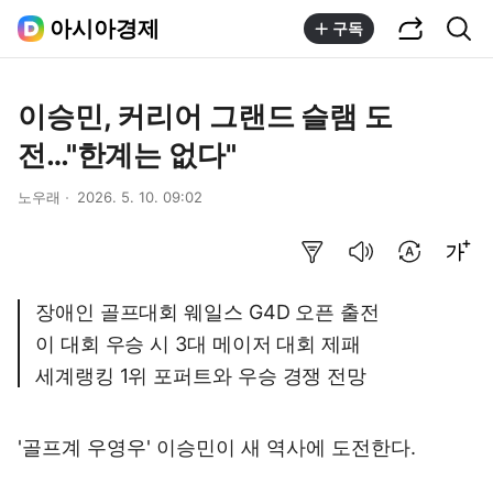
공유하기
통합검색
아시아경제
구독
이승민, 커리어 그랜드 슬램 도
전…"한계는 없다"
노우래
2026. 5. 10. 09:02
요약보기
음성으로 듣기
번역 설정
글씨크기 조절하기
장애인 골프대회 웨일스 G4D 오픈 출전
이 대회 우승 시 3대 메이저 대회 제패
세계랭킹 1위 포퍼트와 우승 경쟁 전망
'골프계 우영우' 이승민이 새 역사에 도전한다.