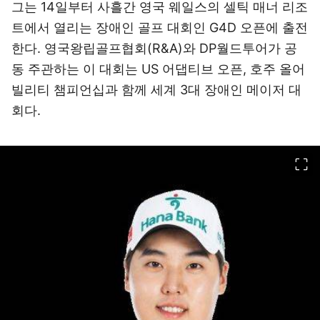
그는 14일부터 사흘간 영국 웨일스의 셀틱 매너 리조
트에서 열리는 장애인 골프 대회인 G4D 오픈에 출전
한다. 영국왕립골프협회(R&A)와 DP월드투어가 공
동 주관하는 이 대회는 US 어댑티브 오픈, 호주 올어
빌리티 챔피언십과 함께 세계 3대 장애인 메이저 대
회다.
이미지 크게 보기