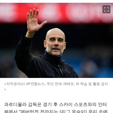
이미지 크게 보기
<저작권자(c) AP연합뉴스, 무단 전재-재배포, AI 학습 및 활용 금지
>
과르디올라 감독은 경기 후 스카이 스포츠와의 인터
뷰에서 "에버턴전 전까지는 (리그 우승이) 우리 손에