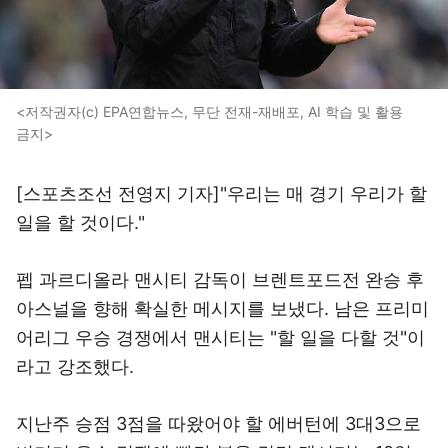
<저작권자(c) EPA연합뉴스, 무단 전재-재배포, AI 학습 및 활용
금지>
[스포츠조선 전영지 기자]"우리는 매 경기 우리가 할
일을 할 것이다."
펩 과르디올라 맨시티 감독이 브렌트포드전 완승 후
아스널을 향해 확실한 메시지를 보냈다. 남은 프리미
어리그 우승 경쟁에서 맨시티는 "할 일을 다할 것"이
라고 강조했다.
지난주 승점 3점을 따왔어야 할 에버턴에 3대3으로