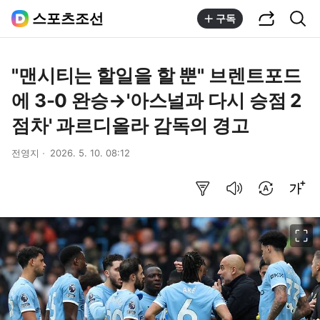
공유하기
통합검색
스포츠조선
구독
"맨시티는 할일을 할 뿐" 브렌트포드
에 3-0 완승→'아스널과 다시 승점 2
점차' 과르디올라 감독의 경고
전영지
2026. 5. 10. 08:12
요약보기
음성으로 듣기
번역 설정
글씨크기 조절하기
이미지 크게 보기