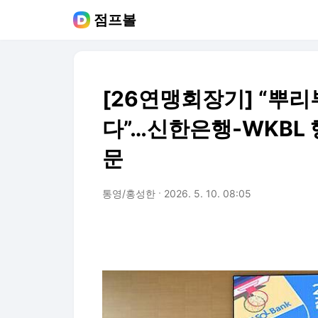
점프볼
[26연맹회장기] “뿌
다”…신한은행-WKBL 
문
통영/홍성한
2026. 5. 10. 08:05