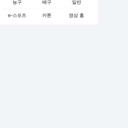
농구
배구
일반
e-스포츠
카툰
영상 홈