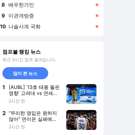
8
배우한가인
,신규
9
이관개방증
,신규
10
나솔사계 국화
,신규
점프볼 랭킹 뉴스
최근 3시간 집계 결과입니다.
많이 본 뉴스
1
[AUBL] ‘13호 태풍 돌핀
영향’ 고려대 vs 연세대
7-8위 순위 결정전 취소
2시간 전
결정
2
"무리한 영입은 원하지
않아" 연이은 실패에도
커리의 마음은 굳건했다
2시간 전