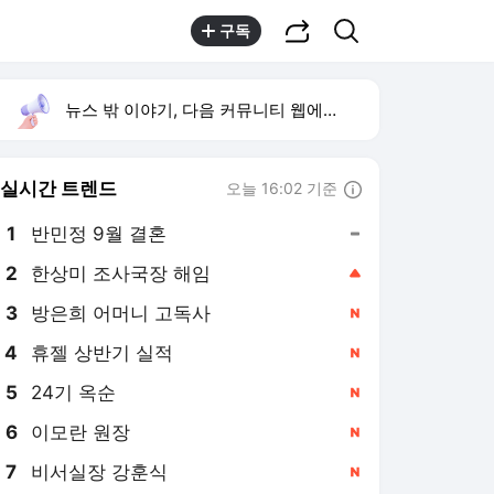
공유하기
검색
구독
뉴스 밖 이야기, 다음 커뮤니티 웹에서 보기
실시간 트렌드
오늘 16:02 기준
툴팁보기
1
반민정 9월 결혼
,유지
2
한상미 조사국장 해임
,상승
3
방은희 어머니 고독사
,신규
4
휴젤 상반기 실적
,신규
5
24기 옥순
,신규
6
이모란 원장
,신규
7
비서실장 강훈식
,신규