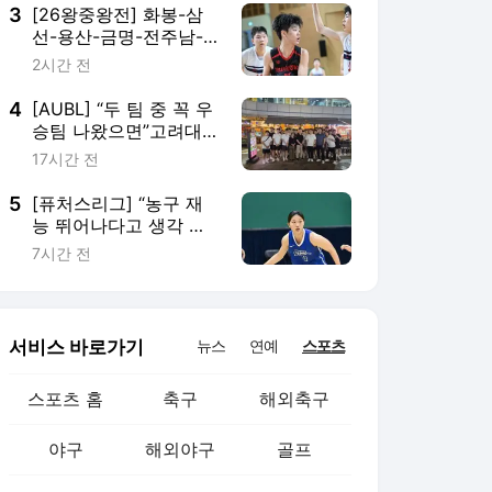
3
[26왕중왕전] 화봉-삼
선-용산-금명-전주남-
휘문 결선行, 남중부 예
2시간 전
선 2일차 종료(종합)
4
[AUBL] “두 팀 중 꼭 우
승팀 나왔으면”고려대·
연세대, 방열 전 회장 덕
17시간 전
분에 ‘신나는 고기 파티’
5
[퓨처스리그] “농구 재
능 뛰어나다고 생각 안
해” 유하은이 성장하기
7시간 전
위해 보낸 시간들
서비스 바로가기
뉴스
연예
스포츠
스포츠 홈
축구
해외축구
야구
해외야구
골프