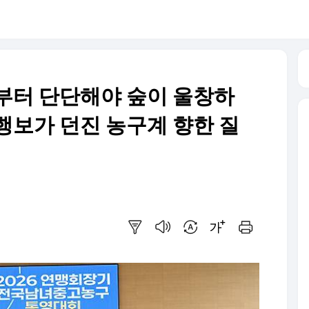
리부터 단단해야 숲이 울창하
행보가 던진 농구계 향한 질
요약보기
음성으로 듣기
번역 설정
글씨크기 조절하기
인쇄하기