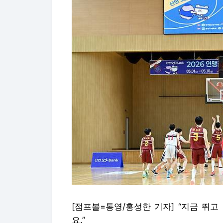
[점프볼=통영/홍성한 기자] “지금 뛰
요.”