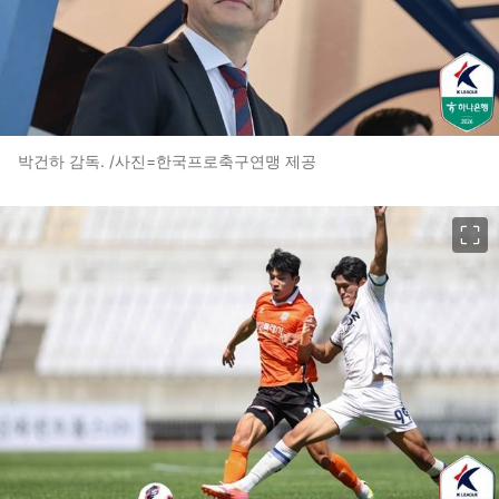
박건하 감독. /사진=한국프로축구연맹 제공
이미지 크게 보기