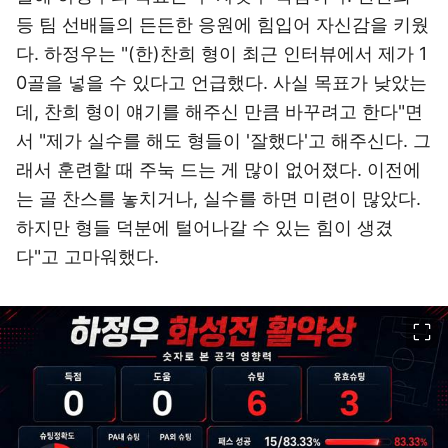
등 팀 선배들의 든든한 응원에 힘입어 자신감을 키웠
다. 하정우는 "(한)찬희 형이 최근 인터뷰에서 제가 1
0골을 넣을 수 있다고 언급했다. 사실 목표가 낮았는
데, 찬희 형이 얘기를 해주신 만큼 바꾸려고 한다"면
서 "제가 실수를 해도 형들이 '잘했다'고 해주신다. 그
래서 훈련할 때 주눅 드는 게 많이 없어졌다. 이전에
는 골 찬스를 놓치거나, 실수를 하면 미련이 많았다.
하지만 형들 덕분에 털어나갈 수 있는 힘이 생겼
다"고 고마워했다.
이미지 크게 보기