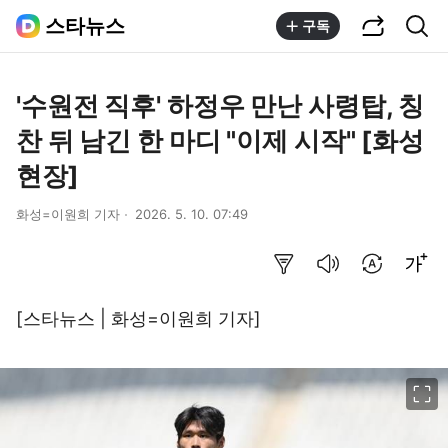
공유하기
통합검색
스타뉴스
구독
'수원전 직후' 하정우 만난 사령탑, 칭
찬 뒤 남긴 한 마디 "이제 시작" [화성
현장]
화성=이원희 기자
2026. 5. 10. 07:49
요약보기
음성으로 듣기
번역 설정
글씨크기 조절하기
[스타뉴스 | 화성=이원희 기자]
이미지 크게 보기