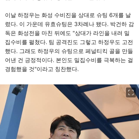
이날 하정우는 화성 수비진을 상대로 슈팅 6개를 날
렸다. 이 가운데 유효슈팅은 3차례나 됐다. 박건하 감
독은 화성전을 마친 뒤에도 "상대가 라인을 내려 밀
집수비를 펼쳤다. 팀 공격진도 그렇고 하정우도 고전
했다. 그래도 하정우의 슈팅으로 페널티킥 골을 만들
어낸 건 긍정적이다. 본인도 밀집수비를 극복하는 걸
경험했을 것"이라고 칭찬했다.
이미지 크게 보기