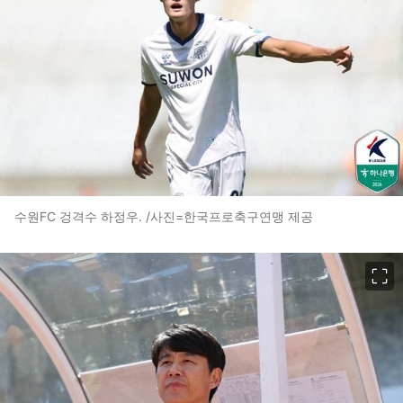
수원FC 겅격수 하정우. /사진=한국프로축구연맹 제공
이미지 크게 보기