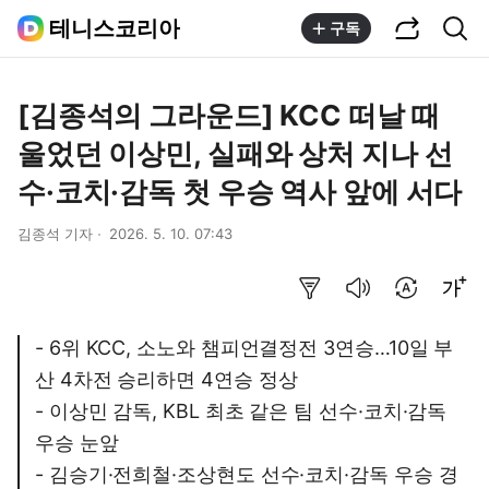
공유하기
통합검색
테니스코리아
구독
[김종석의 그라운드] KCC 떠날 때
울었던 이상민, 실패와 상처 지나 선
수·코치·감독 첫 우승 역사 앞에 서다
김종석 기자
2026. 5. 10. 07:43
요약보기
음성으로 듣기
번역 설정
글씨크기 조절하기
- 6위 KCC, 소노와 챔피언결정전 3연승…10일 부
산 4차전 승리하면 4연승 정상
- 이상민 감독, KBL 최초 같은 팀 선수·코치·감독
우승 눈앞
- 김승기·전희철·조상현도 선수·코치·감독 우승 경