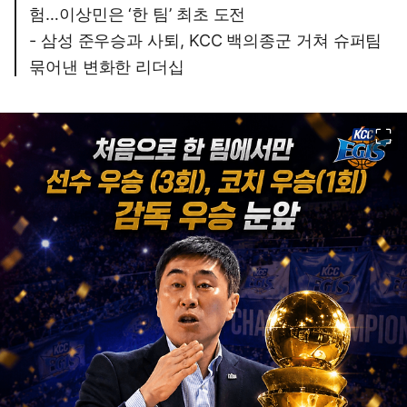
험…이상민은 ‘한 팀’ 최초 도전
- 삼성 준우승과 사퇴, KCC 백의종군 거쳐 슈퍼팀
묶어낸 변화한 리더십
이미지 크게 보기