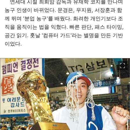
연세대 시절 최희암 감독과 유재학 코치를 만나며
농구 인생이 바뀌었다. 문경은, 우지원, 서장훈과 함
께 뛰며 '분업 농구'를 배웠다. 화려한 개인기보다 조
직을 움직이는 법을 익혔다. 빠른 판단, 패스 타이밍,
공간 읽기. 훗날 '컴퓨터 가드'라는 별명을 만든 기반
이었다.
이미지 크게 보기