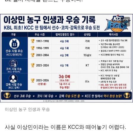
이미지 크게 보기
이상민 농구 인생과 우승
사실 이상민이라는 이름은 KCC와 떼어놓기 어렵다.