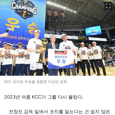
이미지 크게 보기
KCC 코치로 우승을 경험한 이상민 감독.
2023년 여름 KCC가 그를 다시 불렀다.
전창진 감독 밑에서 코치를 맡는다는 건 쉽지 않은