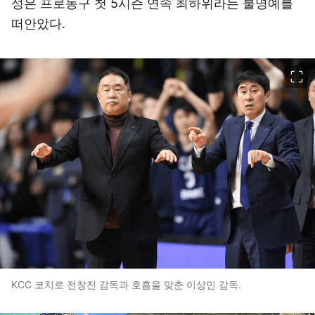
성은 프로농구 첫 5시즌 연속 최하위라는 불명예를
떠안았다.
이미지 크게 보기
KCC 코치로 전창진 감독과 호흡을 맞춘 이상민 감독.