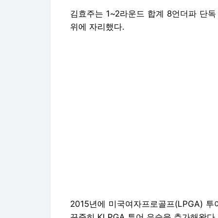
김효주는 1~2라운드 합계 8언더파 단독
위에 자리했다.
2015년에 미국여자프로골프(LPGA) 
꾸준히 KLPGA 투어 우승을 추가해왔다
아마추어 신분으로 우승한 2012년 1승을
회) 우승트로피를 들어올린 김효주는 그 
틀이다.