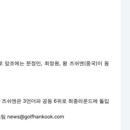
 앞조에는 문정민, 최정원, 왕 즈쉬엔(중국)이 동
왕 즈쉬엔은 3언더파 공동 6위로 최종라운드에 돌입
팀 news@golfhankook.com
배포 금지.