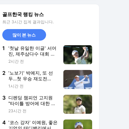
3
디펜딩 챔피언 고지원
"타이틀 방어에 대한 욕
심이 커요" [KLPGA 제
23시간 전
주삼다수]
4
'코스 강자' 이예원, 좋은
기억의 테디밸리에서 시
즌 2승 겨냥 [KLPGA 제
23시간 전
주삼다수]
5
서교림 "100점 만점에
100점 주고 싶어요"
[KLPGA 제주삼다수]
23시간 전
서비스 바로가기
뉴스
연예
스포츠
스포츠 홈
축구
해외축구
야구
해외야구
골프