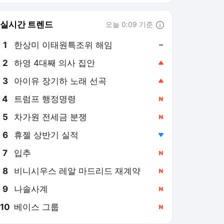
8
비니시우스 레알 마드리드 재계약
,신규
9
나솔사계
,신규
10
베이스 그룹
,신규
골프한국 랭킹 뉴스
최근 3시간 집계 결과입니다.
많이 본 뉴스
1
'첫날 유일한 이글' 서어
진, 제주삼다수 대회 선
두로 [KLPGA]
2시간 전
2
'노보기' 박예지, 또 선
두…첫 우승 재도전
[KLPGA 제주삼다수]
1시간 전