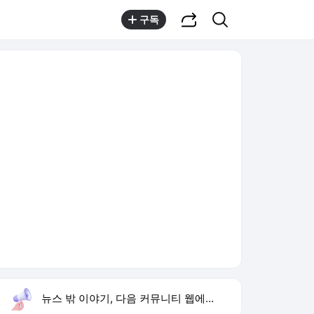
공유하기
검색
구독
뉴스 밖 이야기, 다음 커뮤니티 웹에서 보기
실시간 트렌드
오늘 0:09 기준
툴팁보기
1
한상미 이태원특조위 해임
,유지
2
하영 4대째 의사 집안
,상승
3
아이유 장기하 노래 선곡
,상승
4
트럼프 행정명령
,신규
5
차가원 전세금 분쟁
,신규
6
휴젤 상반기 실적
,하락
7
입추
,신규