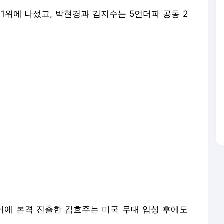
 1위에 나섰고, 박현경과 김지수는 5언더파 공동 2
투어에 본격 진출한 김효주는 미국 무대 입성 후에도
.
 포함해 KLPGA 투어에서 14회(공식적으로는 13
중 7승은 LPGA 투어 데뷔 후 수집한 챔피언 타이