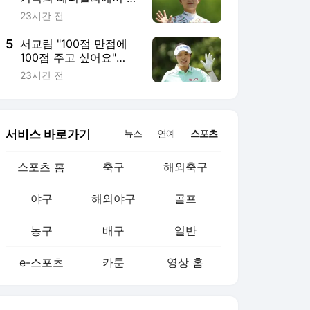
농구
배구
일반
e-스포츠
카툰
영상 홈