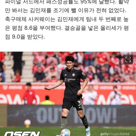
파이널 서드에서 패스성공률도 95%에 달했다. 활약
만 봐서는 김민재를 조기에 뺄 이유가 전혀 없었다.
축구매체 사커웨이는 김민재에게 팀내 두 번째로 높
은 평점 8.6을 부여했다. 결승골을 넣은 올리세가 평
점 9.0을 받았다.
이미지 크게 보기