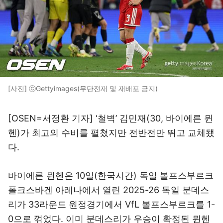
[사진] ⓒGettyimages(무단전재 및 재배포 금지)
[OSEN=서정환 기자] ‘철벽’ 김민재(30, 바이에른 뮌
헨)가 최고의 수비를 펼쳤지만 전반전만 뛰고 교체됐
다.
바이에른 뮌헨은 10일(한국시간) 독일 볼프스부르크
폴크스바겐 아레나에서 열린 2025-26 독일 분데스
리가 33라운드 원정경기에서 VfL 볼프스부르크를 1-
0으로 꺾었다. 이미 분데스리가 우승이 확정된 뮌헨