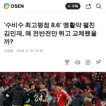
공유하기
통합검색
OSEN
구독
‘수비수 최고평점 8.6’ 맹활약 펼친
김민재, 왜 전반전만 뛰고 교체됐을
까?
서정환
2026. 5. 10. 07:35
요약보기
음성으로 듣기
번역 설정
글씨크기 조절하기
이미지 크게 보기