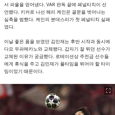
서 파울을 얻어냈다. VAR 판독 끝에 페널티킥이 선
언됐다. 키커로 나선 해리 케인은 골문을 벗어나는
실축을 범했다. 케인의 분데스리가 첫 페널티킥 실패
였다.
이날 좋은 폼을 보였던 김민재는 후반 시작과 동시에
다요 우파메카노와 교체됐다. 갑자기 잘 뛰던 선수가
교체된 이유가 궁금했다. 로테이션상 주전급 선수들
에게 휴식을 주고 김민재가 풀타임을 뛰어야 할 타이
밍이었기 때문이다.
이미지 크게 보기