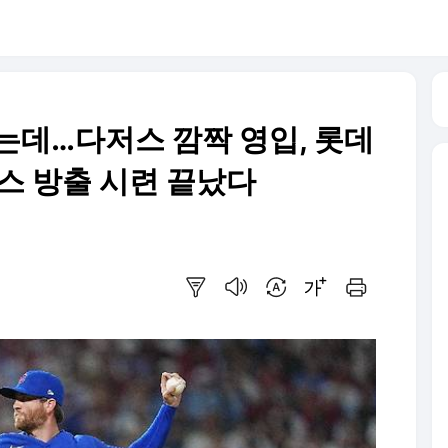
는데…다저스 깜짝 영입, 롯데
스 방출 시련 끝났다
요약보기
음성으로 듣기
번역 설정
글씨크기 조절하기
인쇄하기