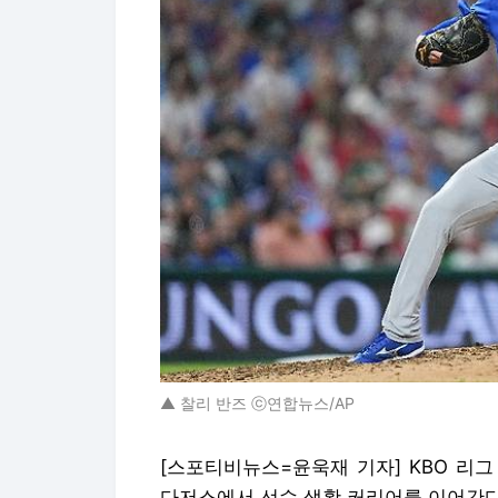
▲ 찰리 반즈 ⓒ연합뉴스/AP
[스포티비뉴스=윤욱재 기자] KBO 리그 
다저스에서 선수 생활 커리어를 이어간다