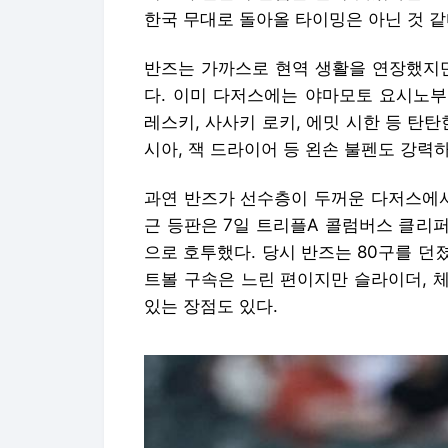
한국 무대로 돌아올 타이밍은 아닌 것 같
반즈는 가까스로 현역 생활을 연장했지만
다. 이미 다저스에는 야마모토 요시노부
레스키, 사사키 로키, 에밋 시한 등 탄
시아, 잭 드라이어 등 왼손 불펜도 강력하
과연 반즈가 선수층이 두꺼운 다저스에서
근 등판은 7일 트리플A 콜럼버스 클리
으로 호투했다. 당시 반즈는 80구를 던졌고
트볼 구속은 느린 편이지만 슬라이더, 체
있는 장점도 있다.