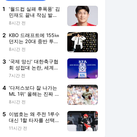
1
'월드컵 실패 후폭풍' 김
민재도 끝내 작심 발
언..."하고자 하는 축구가
8시간 전
확실한 감독님이 오길"
2
KBO 드래프트에 155㎞
던지는 20대 중반 투수
등장한다고? “도대체 무
8시간 전
슨 문제였을까” 관심
3
'국제 망신' 대한축구협
회 성접대 논란, 세계로
퍼진다...2002 4강 신화
7시간 전
영예 실추까지 '판정 논
란 재소환'
4
'다저스보다 잘 나가는
ML 1위' 올해는 진짜 우
승? 벌써 159km 트레이
8시간 전
드 야심작 대성공 예감
5
이범호는 왜 주전 1루수
대신 1할 타자를 선택했
나… 복잡한 그림 있으
11시간 전
니까, 2억 대박 터질까