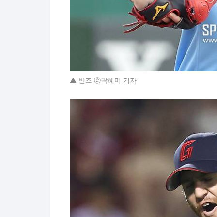
▲ 반즈 ⓒ곽혜미 기자