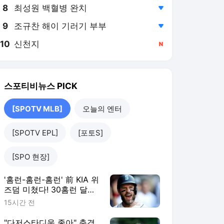
8
최성원 백혈병 완치
,하락
9
조규찬 해이 기러기 부부
,하락
10
신천지
,신규
스포티비뉴스
PICK
[SPOTV MLB]
오늘의 엔터
[SPOTV EPL]
[포토S]
[SPO 현장]
'홈런-홈런-홈런' 前 KIA 위
즈덤 미쳤다! 30홈런 달
성…'이래도 콜업 안해?'
15시간 전
ML 향한 무력시위
"다저스타디움 좋아" 충격,