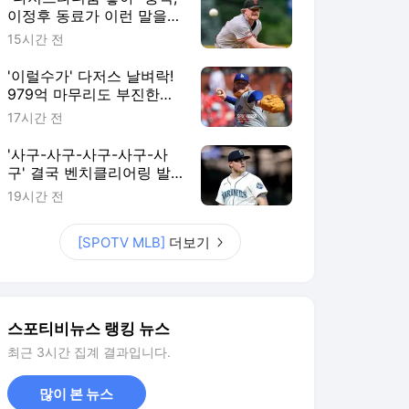
이정후 동료가 이런 말을…
에이스가 최대 라이벌로 이
15시간 전
적? SF 팬 불안감 커진다
'이럴수가' 다저스 날벼락!
979억 마무리도 부진한데,
14홀드 필승조 수술 위기
17시간 전
"받으면 시즌 아웃"
'사구-사구-사구-사구-사
구' 결국 벤치클리어링 발
발! 155km 빈볼 던진 투수,
19시간 전
3G 출장정지+벌금형 징계
[SPOTV MLB]
더보기
스포티비뉴스 랭킹 뉴스
최근 3시간 집계 결과입니다.
많이 본 뉴스