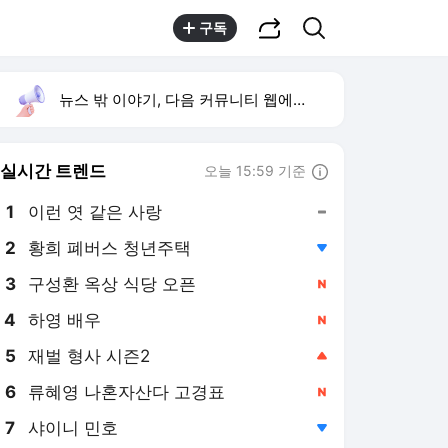
공유하기
검색
구독
뉴스 밖 이야기, 다음 커뮤니티 웹에서 보기
실시간 트렌드
오늘 15:59 기준
툴팁보기
1
이런 엿 같은 사랑
,유지
2
황희 폐버스 청년주택
,하락
3
구성환 옥상 식당 오픈
,신규
4
하영 배우
,신규
5
재벌 형사 시즌2
,상승
6
류혜영 나혼자산다 고경표
,신규
7
샤이니 민호
,하락