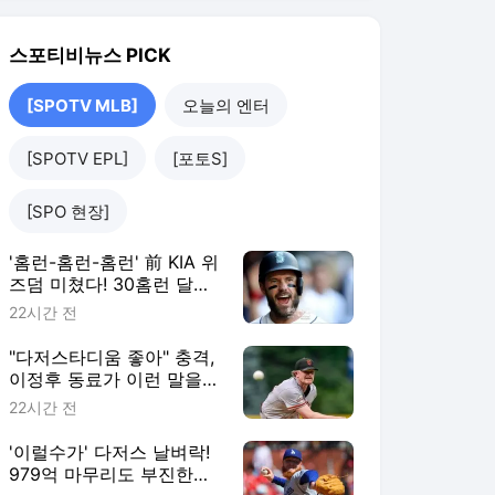
즈덤 미쳤다! 30홈런 달
성…'이래도 콜업 안해?'
22시간 전
ML 향한 무력시위
"다저스타디움 좋아" 충격,
이정후 동료가 이런 말을…
에이스가 최대 라이벌로 이
22시간 전
적? SF 팬 불안감 커진다
'이럴수가' 다저스 날벼락!
979억 마무리도 부진한데,
14홀드 필승조 수술 위기
1일 전
"받으면 시즌 아웃"
'사구-사구-사구-사구-사
구' 결국 벤치클리어링 발
발! 155km 빈볼 던진 투수,
1일 전
3G 출장정지+벌금형 징계
[SPOTV MLB]
더보기
스포티비뉴스 랭킹 뉴스