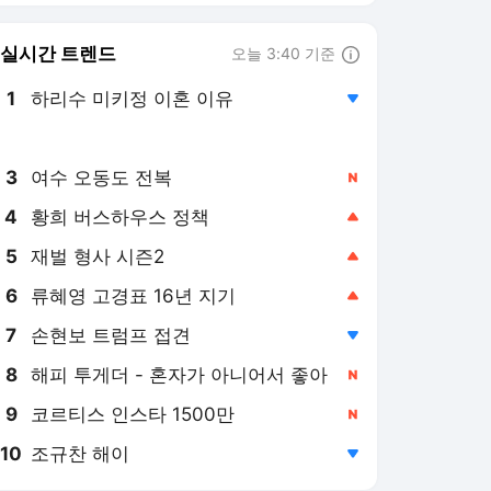
6
류혜영 고경표 16년 지기
,상승
7
손현보 트럼프 접견
,하락
8
해피 투게더 - 혼자가 아니어서 좋아
,신규
9
코르티스 인스타 1500만
,신규
10
조규찬 해이
,하락
스포티비뉴스
PICK
[SPOTV MLB]
오늘의 엔터
[SPOTV EPL]
[포토S]
[SPO 현장]
'홈런-홈런-홈런' 前 KIA 위