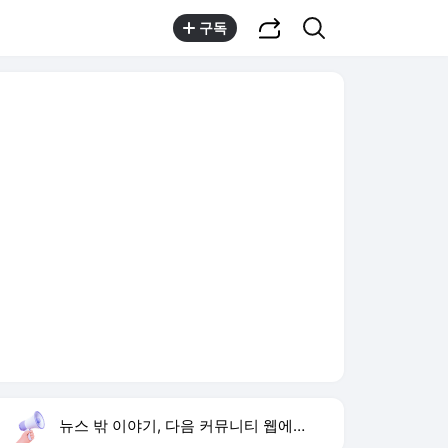
공유하기
검색
구독
뉴스 밖 이야기, 다음 커뮤니티 웹에서 보기
실시간 트렌드
오늘 3:40 기준
툴팁보기
1
하리수 미키정 이혼 이유
,하락
2
ISA 재검토
,신규
3
여수 오동도 전복
,신규
4
황희 버스하우스 정책
,상승
5
재벌 형사 시즌2
,상승