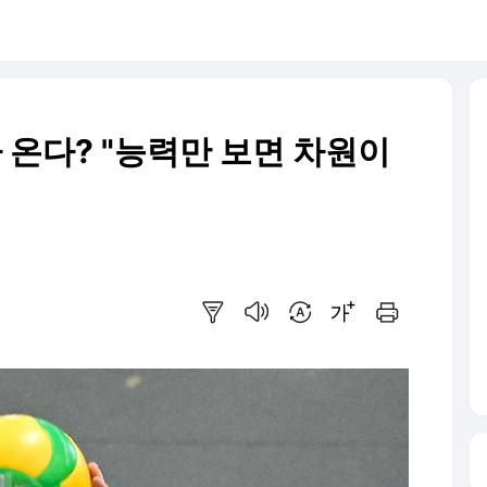
 온다? "능력만 보면 차원이
요약보기
음성으로 듣기
번역 설정
글씨크기 조절하기
인쇄하기