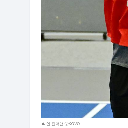
▲ 얀 진머맨 ⓒKOVO