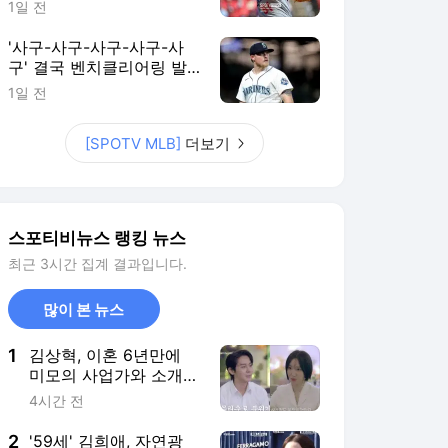
최근 3시간 집계 결과입니다.
많이 본 뉴스
1
김상혁, 이혼 6년만에
미모의 사업가와 소개팅
'핑크빛 설렘 폭발'('신
4시간 전
랑수업2')
2
'59세' 김희애, 자연광
아래서 드러난 적나라한
주름..."아름다운 세월이
3시간 전
보여" 찬사 쏟아졌다
3
'유부녀 킬러', 정준원 논
란 끄떡없었다…공효진
저력 속 최고 11%
3시간 전
4
KBO 드래프트에 155㎞
던지는 20대 중반 투수
등장한다고? “도대체 무
15시간 전
슨 문제였을까” 관심