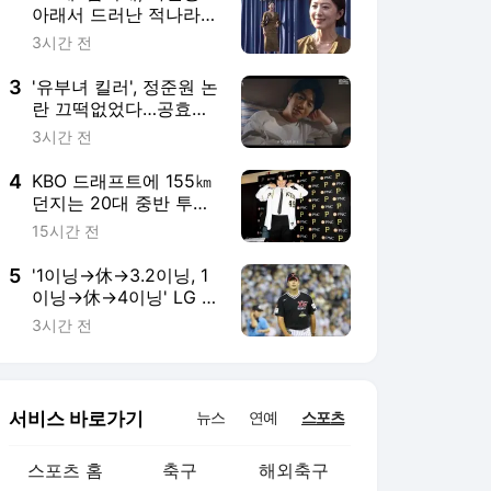
5
'1이닝→休→3.2이닝, 1
이닝→休→4이닝' LG 새
마당쇠 상무 탈락이 전
3시간 전
화위복되나
서비스 바로가기
뉴스
연예
스포츠
스포츠 홈
축구
해외축구
야구
해외야구
골프
농구
배구
일반
e-스포츠
카툰
영상 홈