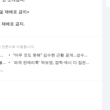
 및 재배포 금지>
및 재배포 금지.
 언론사로 이동합니다.
조이♥크러쉬, 6년째 굳건한 사랑…日 데이트 럽스타, 숨기지도 않네 - SPOTV NEWS
"아무 것도 못해" 김수현 근황 공개…성수동서 피폐한 얼굴로 발견 - SPOTV NEWS
'원조 베이글녀' 신세경, '청순한 얼굴에 볼륨감 넘치는 몸매' - SPOTV NEWS
'파격 란제리룩' 박보영, 깜찍·섹시 다 잡은 반전 매력 - SPOTV NEWS
'눈 둘 곳 없네' 문가영, 과감한 트임 드레스로 뽐낸 섹시 각선미 - SPOTV NEWS