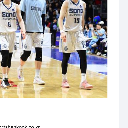
shankook.co.kr
 재배포 금지.
언론사로 이동합니다.
'백상예술대상' 류승룡·유해진 대상 품었다…'신인상' 박지훈·방효린→레드카펫 신현빈 '꽈당'
'와일드씽'서 댄스 머신된 강동원 "아이돌 해보니 너무 힘들어…존경하게 됐다"[스한:현장](종합)
'21세기 대군부인' 아이유, 또 한 번 빛난 주체적 여성상…'폭싹' 이어 연타석 흥행 [스한:초점] -
조한결 "박신혜 누나·이덕화 선생님께 책임감과 여유 배웠죠"('언더커버 미쓰홍')[인터뷰] - 스포
전 국민 생중계 혼례 중 아이유 실신…공승연 비밀 폭로 '충격'('21세기 대군부인') - 스포츠한국
'나는 솔로' 31기 영숙・옥순・정희 뒷담화 다 들어버린 순자…미묘한 파벌 싸움 - 스포츠한국
이정도면 다시 2군가야… 7점차도 마무리 못하는 김서현[초점] - 스포츠한국
김용빈, 7년 은둔 생활 고백 "먹고 싶은 것도 잘 못 먹어"('편스토랑') - 스포츠한국
'군체'부터 '하츄핑'까지… 5월 극장가, 칸의 전율과 핑크빛 설렘 만난다[스한:초점] - 스포츠한국
1500억 금괴 향한 황금빛 사투… 박보영, 범죄 장르물 첫 도전으로 디즈니+ 신기록 쓸까[스한:현장