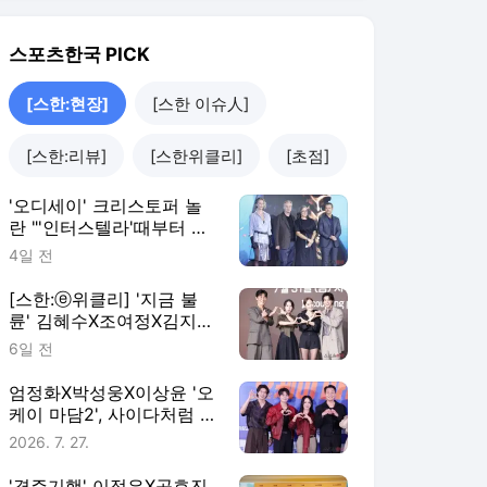
[스한:현장](종합)
[스한:ⓔ위클리] '지금 불
륜' 김혜수X조여정X김지
훈, 블랙 코미디와 쫄깃 스
6일 전
릴러의 결합
엄정화X박성웅X이상윤 '오
케이 마담2', 사이다처럼 시
원한 육탄 액션 끝판왕 탄
2026. 7. 27.
생[스한:현장](종합)
'경주기행' 이정은X공효진
X박소담 "상상 이상의 엔딩
담은 기상천외한 복수극"
2026. 7. 27.
[스한:현장](종합)
[스한:현장]
더보기
스포츠한국 랭킹 뉴스
최근 3시간 집계 결과입니다.