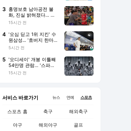
서비스 바로가기
뉴스
연예
스포츠
스포츠 홈
축구
해외축구
야구
해외야구
골프
농구
배구
일반
e-스포츠
카툰
영상 홈