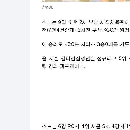
ⓒKBL
소노는 9일 오후 2시 부산 사직체육관에서
전(7전4선승제) 3차전 부산 KCC와 원정
이 승리로 KCC는 시리즈 3승0패를 거
올 시즌 챔피언결정전은 정규리그 5위 소
팀 간의 챔프전이다.
소노는 6강 PO서 4위 서울 SK, 4강서 
서 3위 원주 DB, 4강서 2위 안양 정관
홈에서 열린 1,2차전을 KCC에 모두 내준
으며 반격의 의지를 보였다. 4쿼터에는 
이 오는 듯했다.