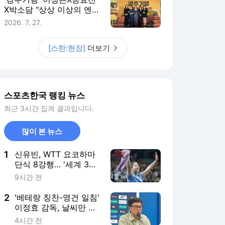
많이 본 뉴스
1
신유빈, WTT 요코하마
단식 8강행… '세계 3위'
일본 탁구 천재 잡으러
9시간 전
간다
2
'베테랑 칭찬-영건 일침'
이정효 감독, 날씨만 묻
는 질문엔 "고생한 선수
4시간 전
들 비춰달라"
3
홍명보호 남아공전 불
화, 진실 밝혀졌다… 김
민재 폭로 "공격수 투입
15시간 전
요구했다"
4
'오심 딛고 1위 지킨' 수
원삼성... '효버지 한마
디'가 펼친 푸른 날개[초
5시간 전
점]
5
'오디세이' 개봉 이틀째
54만명 관람… '스파이
더맨4' 바짝 추격
15시간 전