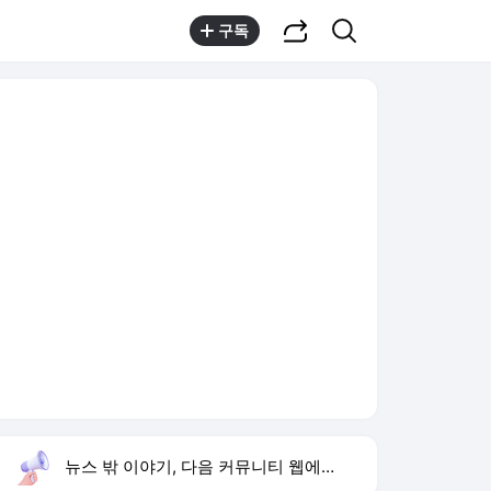
공유하기
검색
구독
뉴스 밖 이야기, 다음 커뮤니티 웹에서 보기
실시간 트렌드
오늘 15:59 기준
툴팁보기
1
이런 엿 같은 사랑
,유지
2
황희 폐버스 청년주택
,하락
3
구성환 옥상 식당 오픈
,신규
4
하영 배우
,신규
5
재벌 형사 시즌2
,상승