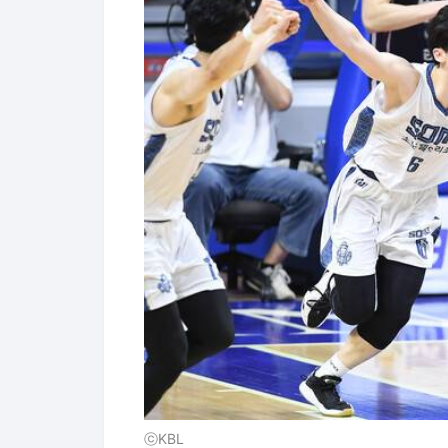
ⓒKBL
KCC가 1.0초 남은 상황에서 파울에 이
2구를 모두 성공하며 88-87 재역전을 
차전도 KCC의 승리로 끝났다.
물론 7전4선승제 시리즈에서 0승3패로