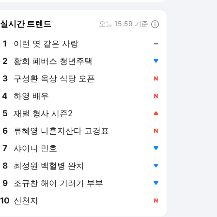
6
류혜영 나혼자산다 고경표
,신규
7
샤이니 민호
,하락
8
최성원 백혈병 완치
,하락
9
조규찬 해이 기러기 부부
,하락
10
신천지
,신규
스포츠한국
PICK
[스한:현장]
[스한 이슈人]
[스한:리뷰]
[스한위클리]
[초점]
'오디세이' 크리스토퍼 놀
란 "'인터스텔라'때부터 한
국 오고 싶었다… 韓관객
4일 전
오디세우스 여정에 초대"