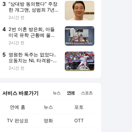
3
“상대방 동의했다” 주장
한 개그맨, 성범죄 7년
구형
2시간 전
4
2번 이혼 방은희, 아들
미국 유학 근황에 울컥
“월 생활비 20만원, 버
2시간 전
려지는 고기 먹어”(특
종)
5
영원한 독주는 없었다..
요동치는 NL 타격왕-홈
런왕 레이스, 승자는?
2시간 전
[슬로우볼]
서비스 바로가기
뉴스
연예
스포츠
연예 홈
뉴스
포토
TV 편성표
영화
OTT