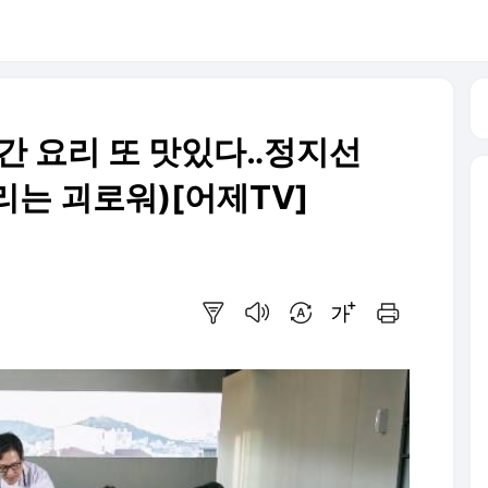
방간 요리 또 맛있다‥정지선
리는 괴로워)[어제TV]
요약보기
음성으로 듣기
번역 설정
글씨크기 조절하기
인쇄하기