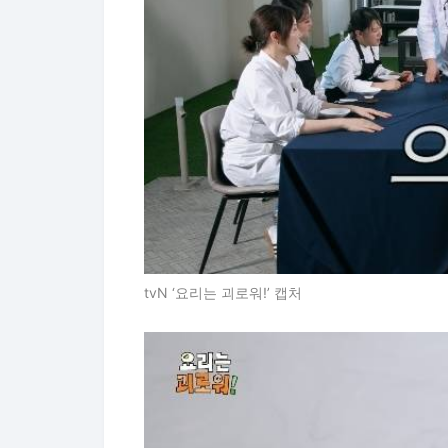
tvN ‘요리는 괴로워!’ 캡처