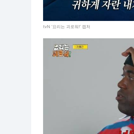
tvN ‘요리는 괴로워!’ 캡처