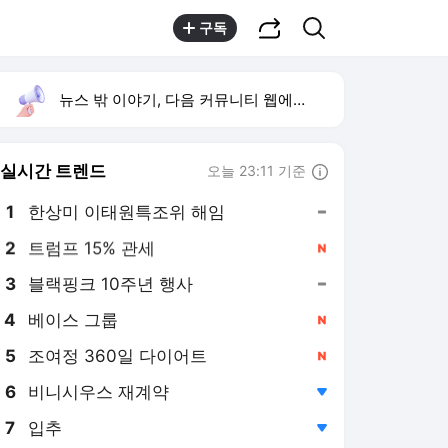
공유하기
검색
구독
뉴스 밖 이야기, 다음 커뮤니티 웹에서 보기
실시간 트렌드
오늘 23:11 기준
툴팁보기
1
한상미 이태원특조위 해임
,유지
2
트럼프 15% 관세
,신규
3
블랙핑크 10주년 행사
,유지
4
베이스 그룹
,신규
5
조여정 360일 다이어트
,신규
6
비니시우스 재계약
,하락
7
입추
,하락