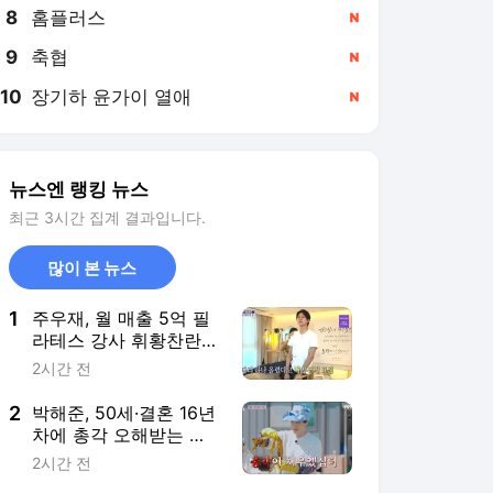
8
홈플러스
,신규
9
축협
,신규
10
장기하 윤가이 열애
,신규
뉴스엔 랭킹 뉴스
최근 3시간 집계 결과입니다.
많이 본 뉴스
1
주우재, 월 매출 5억 필
라테스 강사 휘황찬란
+자기애 폭발 집에 “기
2시간 전
절할 듯”(홈즈)[어제TV]
2
박해준, 50세·결혼 16년
차에 총각 오해받는 비
주얼‥“장가 갔을텐데”
2시간 전
너스레(산지직송3)