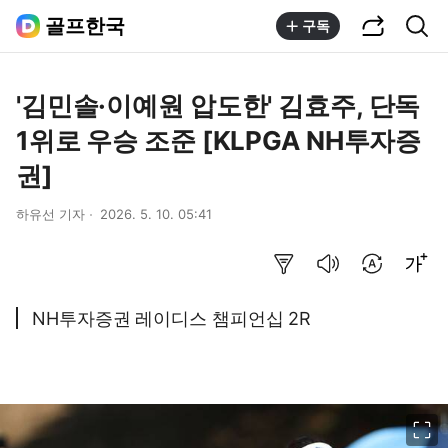
공유하기
통합검색
골프한국
구독
'김민솔·이예원 압도한' 김효주, 단독
1위로 우승 조준 [KLPGA NH투자증
권]
하유선 기자
2026. 5. 10. 05:41
요약보기
음성으로 듣기
번역 설정
글씨크기 조절하기
NH투자증권 레이디스 챔피언십 2R
이미지 크게 보기