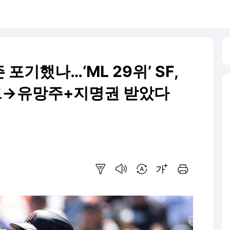
기했나…‘ML 29위’ SF,
레이드→유망주+지명권 받았다
요약보기
음성으로 듣기
번역 설정
글씨크기 조절하기
인쇄하기