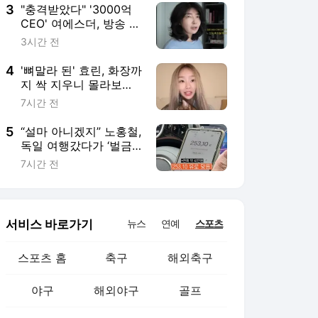
3
"충격받았다" '3000억
CEO' 여에스더, 방송 출
연 후 외모 지적 당해
3시간 전
4
'뼈말라 된' 효린, 화장까
지 싹 지우니 몰라보겠
네..딴 사람인 줄 [핫피
7시간 전
플]
5
“설마 아니겠지” 노홍철,
독일 여행갔다가 ‘벌금
23만+택시비 42만원’
7시간 전
탈탈
서비스 바로가기
뉴스
연예
스포츠
스포츠 홈
축구
해외축구
야구
해외야구
골프