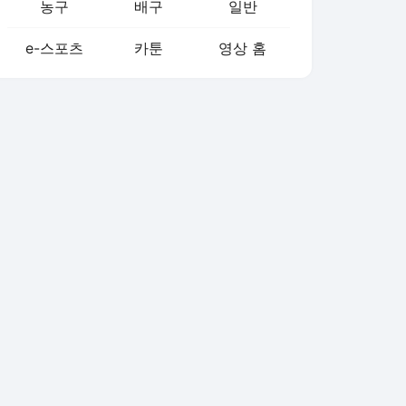
농구
배구
일반
e-스포츠
카툰
영상 홈