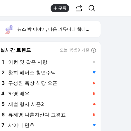
공유하기
검색
구독
뉴스 밖 이야기, 다음 커뮤니티 웹에서 보기
실시간 트렌드
오늘 15:59 기준
툴팁보기
1
이런 엿 같은 사랑
,유지
2
황희 폐버스 청년주택
,하락
3
구성환 옥상 식당 오픈
,신규
4
하영 배우
,신규
5
재벌 형사 시즌2
,상승
6
류혜영 나혼자산다 고경표
,신규
7
샤이니 민호
,하락