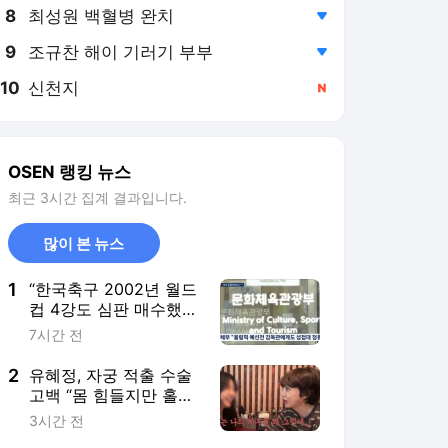
8
최성원 백혈병 완치
,하락
9
조규찬 해이 기러기 부부
,하락
10
신천지
,신규
OSEN 랭킹 뉴스
최근 3시간 집계 결과입니다.
많이 본 뉴스
1
“한국축구 2002년 월드
컵 4강도 심판 매수했
나?” 성접대 스캔들에
7시간 전
日언론도 발끈…국제망
신 비화되나
2
유혜정, 자궁 적출 수술
고백 “몸 힘들지만 홀가
분해”(혜정규원)
3시간 전