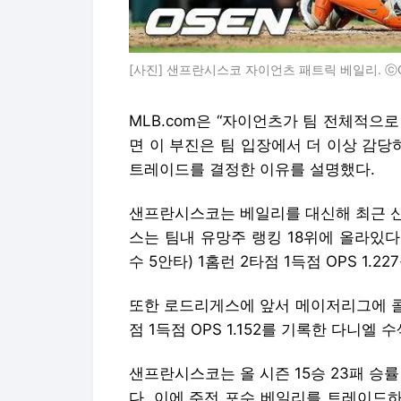
[사진] 샌프란시스코 자이언츠 패트릭 베일리. ⓒGe
MLB.com은 “자이언츠가 팀 전체적으
면 이 부진은 팀 입장에서 더 이상 감
트레이드를 결정한 이유를 설명했다.
샌프란시스코는 베일리를 대신해 최근 신
스는 팀내 유망주 랭킹 18위에 올라있다.
수 5안타) 1홈런 2타점 1득점 OPS 1.2
또한 로드리게스에 앞서 메이저리그에 콜업돼
점 1득점 OPS 1.152를 기록한 다니
샌프란시스코는 올 시즌 15승 23패 승률
다. 이에 주전 포수 베일리를 트레이드