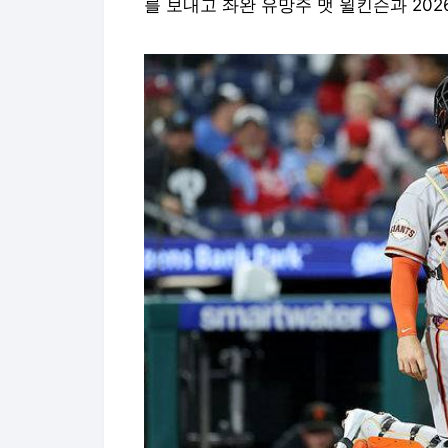
를 보내고 좌완 유망주 맷 윌킨슨과 202