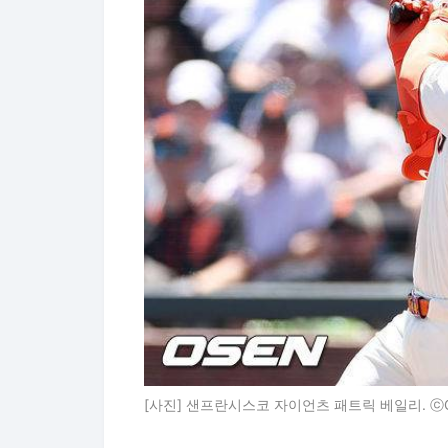
[사진] 샌프란시스코 자이언츠 패트릭 베일리. ⓒGe