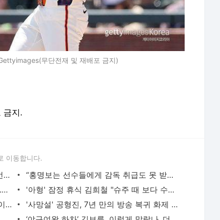
ttyimages(무단전재 및 재배포 금지)
포 금지.
로 이동합니다.
신동엽, 대학로 비하발언 사과..“부족한 언행, 현장 노고 배려 못했다” [전문]
“홍명보는 선수들에게 감독 취급도 못 받았구만…” 축구팬들이 충격받은 이유…남아공전 하
품절녀 된 '미달이' 김성은, 못 알아볼 뻔..우아함 물씬 "생일 축하해"
'아형' 잠정 휴식 김희철 "슈주 때 보다 수입 많다"…복귀 기대UP [핫피플]
"1년간 고민" 김빈우, 결국 韓 떠나 발리 이민…논란 속 새출발
'사망설' 공형진, 7년 만의 방송 복귀 화제 "1억 시계, 10개 팔아버텼다" [핫피플]
[단독] '상위 0.5%' 고지용 子 승재, 전처 허양임이 키운다…극비 이혼 2년 만 고백 (종합)
‘야구여왕 하차’ 김보름, 이렇게 말랐나..더 야위어진 근황 ‘걱정’