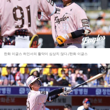
한화 이글스 허인서의 활약이 심상치 않다./한화 이글스
이미지 크게 보기