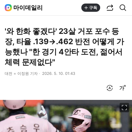
공유하기
통합검색
마이데일리
구독
'와 한화 좋겠다' 23살 거포 포수 등
장, 타율 .139→.462 반전 어떻게 가
능했나 "한 경기 4안타 도전, 젊어서
체력 문제없다"
대전 = 이정원 기자
2026. 5. 10. 01:43
번역 설정
글씨크기 조절하기
이미지 크게 보기