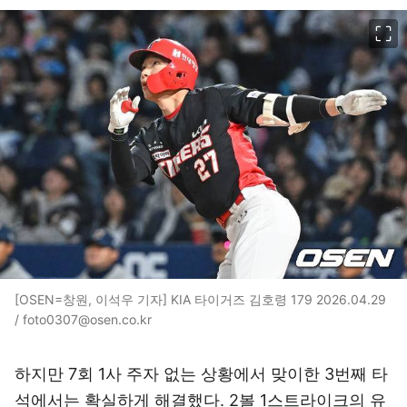
이미지 크게 보기
[OSEN=창원, 이석우 기자] KIA 타이거즈 김호령 179 2026.04.29
/ foto0307@osen.co.kr
하지만 7회 1사 주자 없는 상황에서 맞이한 3번째 타
석에서는 확실하게 해결했다. 2볼 1스트라이크의 유