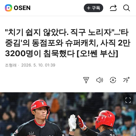
공유하기
통합검색
OSEN
구독
"치기 쉽지 않았다. 직구 노리자"…'타
중김'의 동점포와 슈퍼캐치, 사직 2만
3200명이 침묵했다 [오!쎈 부산]
조형래
2026. 5. 10. 01:39
요약보기
음성으로 듣기
번역 설정
글씨크기 조절하기
이미지 크게 보기