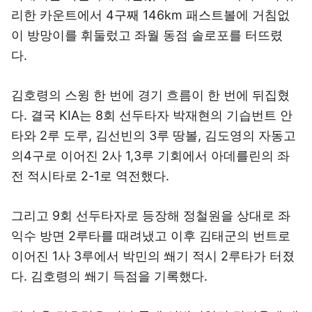
리한 카운트에서 4구째 146km 패스트볼에 거침없
이 방망이를 휘둘렀고 좌월 동점 솔로포를 터뜨렸
다.
김호령의 스윙 한 번에 경기 흐름이 한 번에 뒤집혔
다. 결국 KIA는 8회 선두타자 박재현의 기습번트 안
타와 2루 도루, 김선빈의 3루 땅볼, 김도영의 자동고
의4구로 이어진 2사 1,3루 기회에서 아데를린의 좌
전 적시타로 2-1로 역전했다.
그리고 9회 선두타자로 등장해 정철원을 상대로 좌
익수 방면 2루타를 때려냈고 이후 김태군의 번트로
이어진 1사 3루에서 박민의 쐐기 적시 2루타가 터졌
다. 김호령의 쐐기 득점을 기록했다.