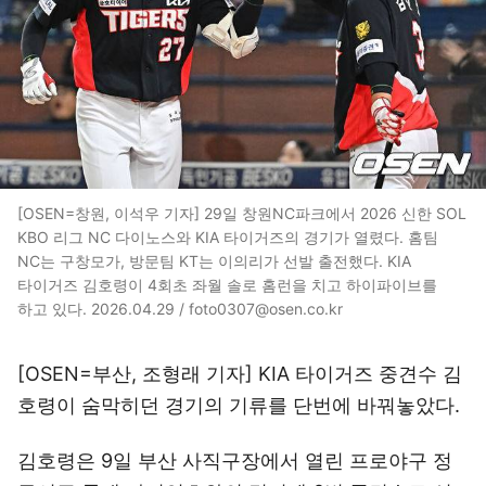
[OSEN=창원, 이석우 기자] 29일 창원NC파크에서 2026 신한 SOL
KBO 리그 NC 다이노스와 KIA 타이거즈의 경기가 열렸다. 홈팀
NC는 구창모가, 방문팀 KT는 이의리가 선발 출전했다. KIA
타이거즈 김호령이 4회초 좌월 솔로 홈런을 치고 하이파이브를
하고 있다. 2026.04.29 / foto0307@osen.co.kr
[OSEN=부산, 조형래 기자] KIA 타이거즈 중견수 김
호령이 숨막히던 경기의 기류를 단번에 바꿔놓았다.
김호령은 9일 부산 사직구장에서 열린 프로야구 정