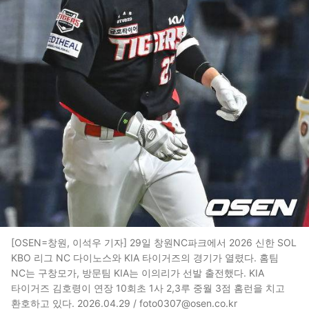
[OSEN=창원, 이석우 기자] 29일 창원NC파크에서 2026 신한 SOL
KBO 리그 NC 다이노스와 KIA 타이거즈의 경기가 열렸다. 홈팀
NC는 구창모가, 방문팀 KIA는 이의리가 선발 출전했다. KIA
타이거즈 김호령이 연장 10회초 1사 2,3루 중월 3점 홈런을 치고
환호하고 있다. 2026.04.29 / foto0307@osen.co.kr