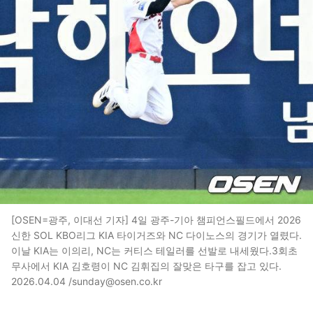
[OSEN=광주, 이대선 기자] 4일 광주-기아 챔피언스필드에서 2026
신한 SOL KBO리그 KIA 타이거즈와 NC 다이노스의 경기가 열렸다.
이날 KIA는 이의리, NC는 커티스 테일러를 선발로 내세웠다.3회초
무사에서 KIA 김호령이 NC 김휘집의 잘맞은 타구를 잡고 있다.
2026.04.04 /sunday@osen.co.kr