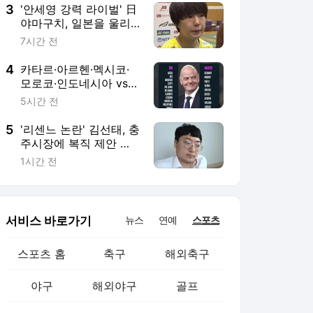
이트 후폭풍 거세다
3
'안세영 강력 라이벌' 日
야마구치, 일본을 울리
다…"지진 피해 입은 이
7시간 전
들에게 힘이 되는 경기
하겠다" 세계선수권 2연
4
카타르·아르헨·멕시코·
패 도전
모로코·인도네시아 vs
잉글랜드·독일·크로아티
5시간 전
아·네덜란드·요르단…세
계 축구 분열 점점 더 커
5
'리센느 논란' 김선태, 충
진다, 찬반 국가 어디?
주시장에 복직 제안 받
았다…"돌아올 생각 있
1시간 전
냐" 수척 근황까지 [엑's
이슈]
서비스 바로가기
뉴스
연예
스포츠
스포츠 홈
축구
해외축구
야구
해외야구
골프