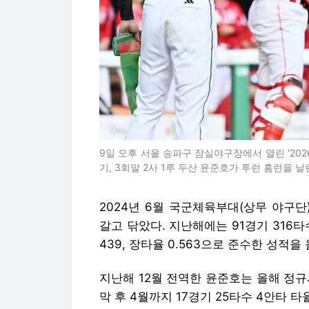
9일 오후 서울 송파구 잠실야구장에서 열린 '2026
기, 3회말 2사 1루 두산 윤준호가 투런 홈런을 날
2024년 6월 국군체육부대(상무 야구
갈고 닦았다. 지난해에는 91경기 316타수 1
439, 장타율 0.563으로 준수한 성적을
지난해 12월 전역한 윤준호는 올해 정
막 후 4월까지 17경기 25타수 4안타 타율