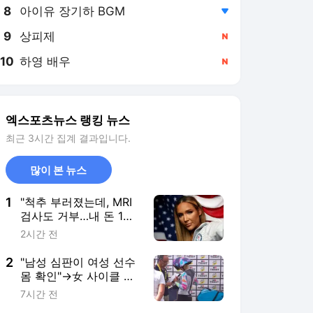
8
아이유 장기하 BGM
,하락
9
상피제
,신규
10
하영 배우
,신규
엑스포츠뉴스 랭킹 뉴스
최근 3시간 집계 결과입니다.
많이 본 뉴스
1
"척추 부러졌는데, MRI
검사도 거부…내 돈 1억
6000만원으로 수술"→
2시간 전
美 스포츠 스타, 미국봅
슬레이협회 고소
2
"남성 심판이 여성 선수
몸 확인"→女 사이클 노
조 격분 "이걸 왜 이슈거
7시간 전
리로 만드나"…가슴 게