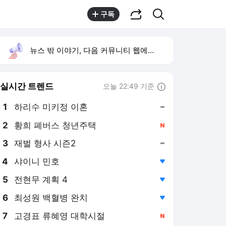
공유하기
검색
구독
뉴스 밖 이야기, 다음 커뮤니티 웹에서 보기
실시간 트렌드
오늘 22:49 기준
툴팁보기
1
하리수 미키정 이혼
,유지
2
황희 폐버스 청년주택
,신규
3
재벌 형사 시즌2
,유지
4
샤이니 민호
,하락
5
전현무 계획 4
,하락
6
최성원 백혈병 완치
,하락
7
고경표 류혜영 대학시절
,신규