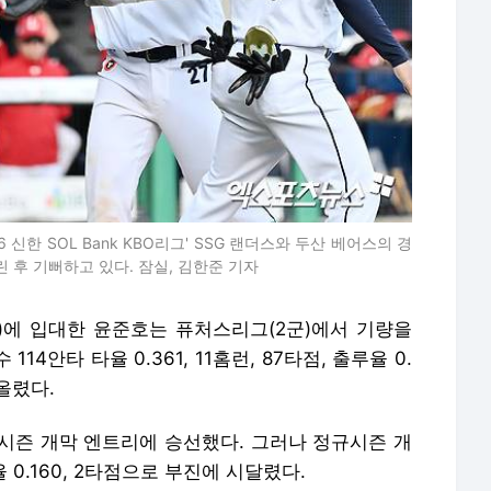
 신한 SOL Bank KBO리그' SSG 랜더스와 두산 베어스의 경
린 후 기뻐하고 있다. 잠실, 김한준 기자
단)에 입대한 윤준호는 퓨처스리그(2군)에서 기량을
14안타 타율 0.361, 11홈런, 87타점, 출루율 0.
 올렸다.
규시즌 개막 엔트리에 승선했다. 그러나 정규시즌 개
 0.160, 2타점으로 부진에 시달렸다.