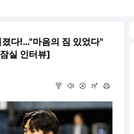
터졌다!…"마음의 짐 있었다"
[잠실 인터뷰]
요약보기
음성으로 듣기
번역 설정
글씨크기 조절하기
인쇄하기