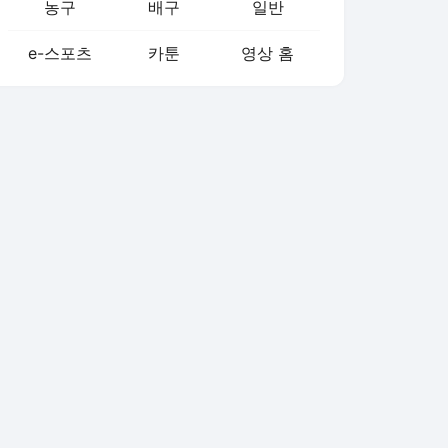
농구
배구
일반
e-스포츠
카툰
영상 홈