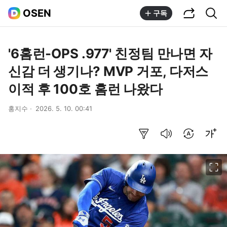
공유하기
통합검색
OSEN
구독
'6홈런-OPS .977' 친정팀 만나면 자
신감 더 생기나? MVP 거포, 다저스
이적 후 100호 홈런 나왔다
홍지수
2026. 5. 10. 00:41
요약보기
음성으로 듣기
번역 설정
글씨크기 조절하기
이미지 크게 보기