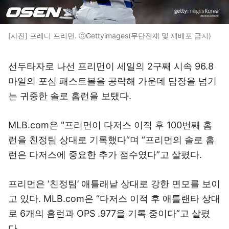
[사진] 프레디 프리먼. ⓒGettyimages(무단전재 및 재배포 금지)
선두타자로 나선 프리먼이 세일의 2구째 시속 96.8
마일의 포심 패스트볼을 공략해 가운데 담장을 넘기
는 귀중한 솔로 홈런을 보탰다.
MLB.com은 "프리먼이 다저스 이적 후 100번째 홈
런을 친정팀 상대로 기록했다“며 “프리먼의 솔로 홈
런은 다저스에 중요한 추가 점수였다”고 살폈다.
프리먼은 ‘친정팀’ 애틀래낱 상대로 강한 면모를 보이
고 있다. MLB.com은 “다저스 이적 후 애틀랜타 상대
로 6개의 홈런과 OPS .977을 기록 중이다”고 살폈
다.