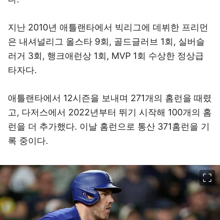
지난 2010년 애틀랜타에서 빅리그에 데뷔한 프리먼
은 내셔널리그 올스타 9회, 골드글러브 1회, 실버슬
러거 3회, 행크애런상 1회, MVP 1회 수상한 정상급
타자다.
애틀랜타에서 12시즌을 보내며 271개의 홈런을 때렸
고, 다저스에서 2022년부터 뛰기 시작해 100개의 홈
런을 더 추가했다. 이날 홈런으로 통산 371홈런을 기
록 중이다.
이미지 크게 보기