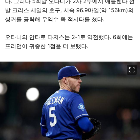
다. 그러다 5회말 오타니가 2사 2루에서 애틀랜타 선
발 크리스 세일의 초구, 시속 96.9마일(약 156km)의
싱커를 공략해 우익수 쪽 적시타를 쳤다.
오타니의 안타로 다저스는 2-1로 역전했다. 6회에는
프리먼이 귀중한 1점을 더 보탰다.
이미지 크게 보기