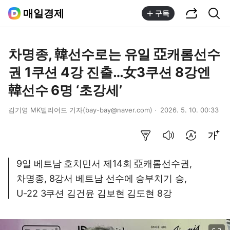
공유하기
통합검색
매일경제
구독
차명종, 韓선수로는 유일 亞캐롬선수
권 1쿠션 4강 진출…女3쿠션 8강엔
韓선수 6명 ‘초강세’
김기영 MK빌리어드 기자(bay-bay@naver.com)
2026. 5. 10. 00:33
요약보기
음성으로 듣기
번역 설정
글씨크기 조절하기
9일 베트남 호치민서 제14회 亞캐롬선수권,
차명종, 8강서 베트남 선수에 승부치기 승,
U-22 3쿠션 김건윤 김보현 김도현 8강
이미지 크게 보기