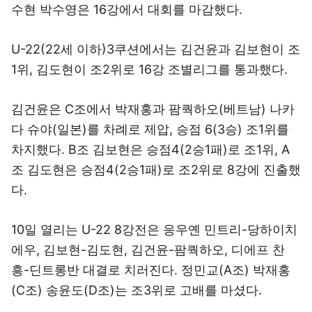
수현 박수영은 16강에서 대회를 마감했다.
U-22(22세 이하)3쿠션에서는 김건윤과 김보현이 조
1위, 김도현이 조2위로 16강 조별리그를 통과했다.
김건윤은 C조에서 박재홍과 팜쿽하오(베트남) 나카
다 슈야(일본)를 차례로 제압, 승점 6(3승) 조1위를
차지했다. B조 김보현은 승점4(2승1패)로 조1위, A
조 김도현은 승점4(2승1패)로 조2위로 8강에 진출했
다.
10일 열리는 U-22 8강전은 응우옌 민트리-당하이치
에우, 김보현-김도현, 김건윤-팜쿽하오, 디에프 찬
흥-딘트롱반 대결로 치러진다. 정민교(A조) 박재홍
(C조) 송윤도(D조)는 조3위로 고배를 마셨다.