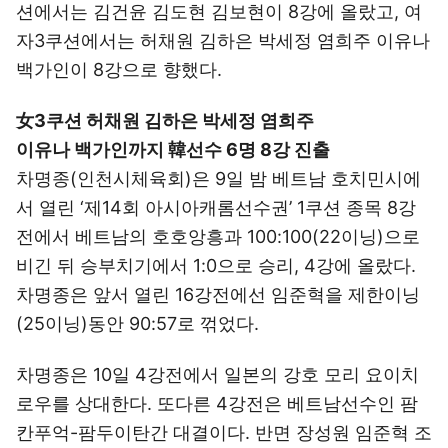
션에서는 김건윤 김도현 김보현이 8강에 올랐고, 여
자3쿠션에서는 허채원 김하은 박세정 염희주 이유나
백가인이 8강으로 향했다.
女3쿠션 허채원 김하은 박세정 염희주
이유나 백가인까지 韓선수 6명 8강 진출
차명종(인천시체육회)은 9일 밤 베트남 호치민시에
서 열린 ‘제14회 아시아캐롬선수권’ 1쿠션 종목 8강
전에서 베트남의 호호앙흥과 100:100(22이닝)으로
비긴 뒤 승부치기에서 1:0으로 승리, 4강에 올랐다.
차명종은 앞서 열린 16강전에선 임준혁을 제한이닝
(25이닝)동안 90:57로 꺾었다.
차명종은 10일 4강전에서 일본의 강호 모리 요이치
로우를 상대한다. 또다른 4강전은 베트남선수인 팜
칸푸억-팜두이탄간 대결이다. 반면 장성원 임준혁 조