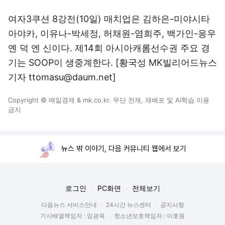
여자3쿠션 8강전(10일) 매치업은 김하은-미야시타
아야카, 이유나-박세정, 허채원-염희주, 백가인-응우
옌 덕 엔 신이다. 제14회 아시아캐롬선수권 주요 경
기는 SOOP이 생중계한다. [황국성 MK빌리어드뉴스
기자 ttomasu@daum.net]
Copyright © 매일경제 & mk.co.kr. 무단 전재, 재배포 및 AI학습 이용
금지
뉴스 밖 이야기, 다음 커뮤니티 웹에서 보기
로그인
PC화면
전체보기
다음뉴스 서비스안내
24시간 뉴스센터
공지사항
기사배열책임자 : 임광욱
청소년보호책임자 : 이호원