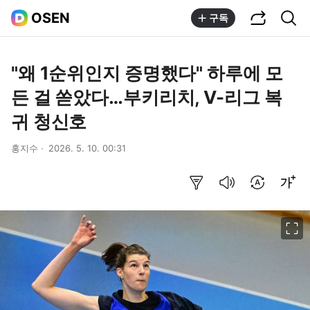
공유하기
통합검색
OSEN
구독
"왜 1순위인지 증명했다" 하루에 모
든 걸 쏟았다…부키리치, V-리그 복
귀 청신호
홍지수
2026. 5. 10. 00:31
요약보기
음성으로 듣기
번역 설정
글씨크기 조절하기
이미지 크게 보기