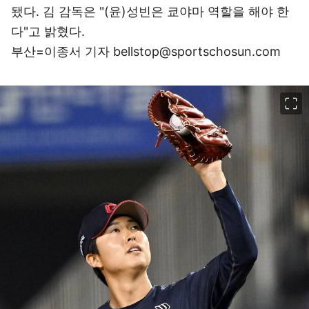
됐다. 김 감독은 "(윤)성빈은 쿄야마 역할을 해야 한
다"고 밝혔다.
부산=이종서 기자 bellstop@sportschosun.com
이미지 크게 보기