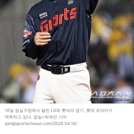
16일 잠실구장에서 열린 LG와 롯데의 경기. 롯데 쿄야마가
역투하고 있다. 잠실=박재만 기자
pjm@sportschosun.com/2026.04.16/