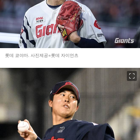
롯데 쿄야마. 사진제공=롯데 자이언츠
이미지 크게 보기