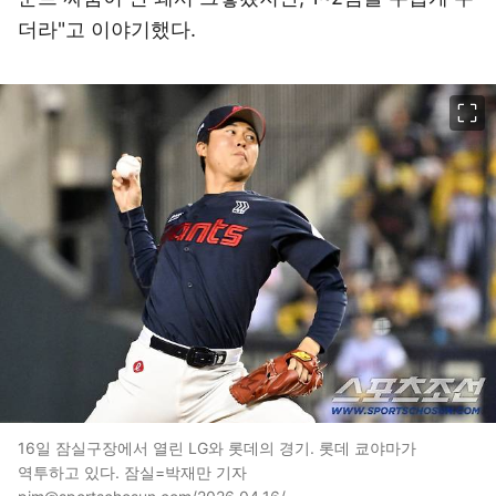
더라"고 이야기했다.
이미지 크게 보기
16일 잠실구장에서 열린 LG와 롯데의 경기. 롯데 쿄야마가
역투하고 있다. 잠실=박재만 기자