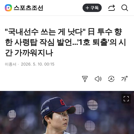
공유하기
통합검색
스포츠조선
구독
"국내선수 쓰는 게 낫다" 日 투수 향
한 사령탑 작심 발언…'1호 퇴출'의 시
간 가까워지나
이종서
2026. 5. 10. 00:15
요약보기
음성으로 듣기
번역 설정
글씨크기 조절하기
이미지 크게 보기