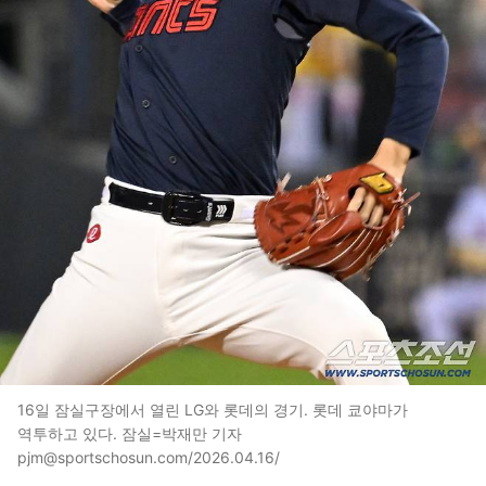
16일 잠실구장에서 열린 LG와 롯데의 경기. 롯데 쿄야마가
역투하고 있다. 잠실=박재만 기자
pjm@sportschosun.com/2026.04.16/