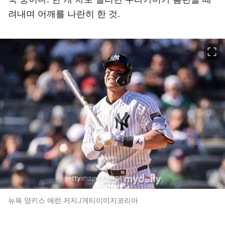
려내며 어깨를 나란히 한 것.
이미지 크게 보기
뉴욕 양키스 애런 저지./게티이미지코리아