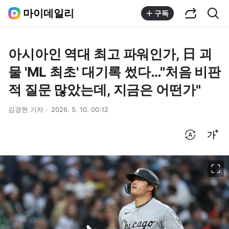
공유하기
통합검색
마이데일리
구독
아시아인 역대 최고 파워인가, 日 괴
물 'ML 최초' 대기록 썼다…"처음 비판
적 질문 많았는데, 지금은 어떤가"
김경현 기자
2026. 5. 10. 00:12
번역 설정
글씨크기 조절하기
이미지 크게 보기