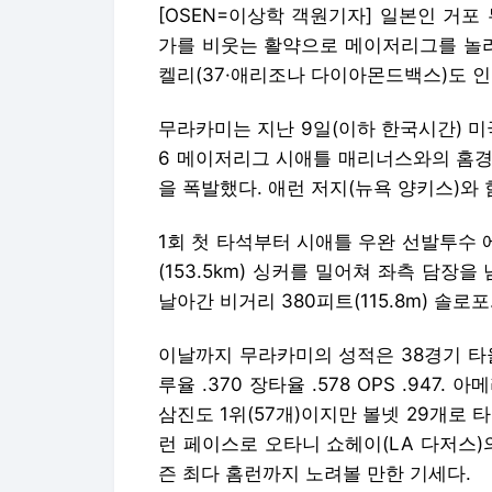
[OSEN=이상학 객원기자] 일본인 거포
가를 비웃는 활약으로 메이저리그를 놀라
켈리(37·애리조나 다이아몬드백스)도 
무라카미는 지난 9일(이하 한국시간) 
6 메이저리그 시애틀 매리너스와의 홈경기
을 폭발했다. 애런 저지(뉴욕 양키스)와 
1회 첫 타석부터 시애틀 우완 선발투수 
(153.5km) 싱커를 밀어쳐 좌측 담장을 넘
날아간 비거리 380피트(115.8m) 솔
이날까지 무라카미의 성적은 38경기 타율 
루율 .370 장타율 .578 OPS .947
삼진도 1위(57개)이지만 볼넷 29개로 
런 페이스로 오타니 쇼헤이(LA 다저스)
즌 최다 홈런까지 노려볼 만한 기세다.