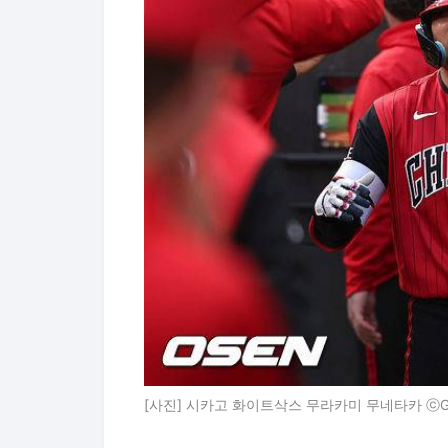
[사진] 시카고 화이트삭스 무라카미 무네타카 ⓒGet