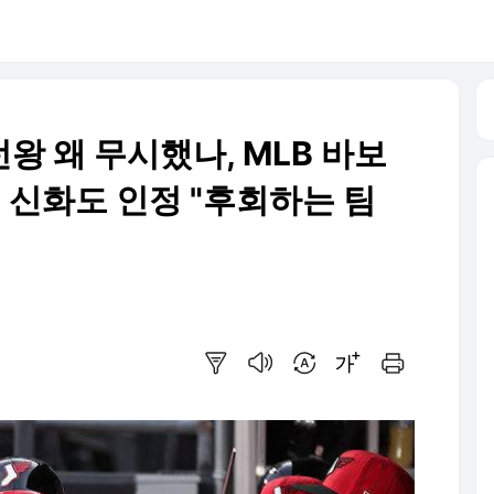
런왕 왜 무시했나, MLB 바보
 신화도 인정 "후회하는 팀
요약보기
음성으로 듣기
번역 설정
글씨크기 조절하기
인쇄하기