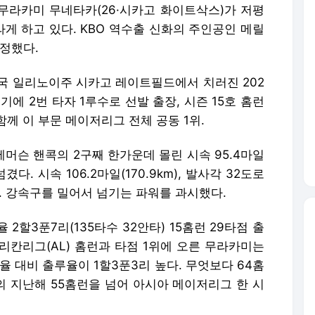
 무라카미 무네타카(26·시카고 화이트삭스)가 저평
게 하고 있다. KBO 역수출 신화의 주인공인 메릴
인정했다.
미국 일리노이주 시카고 레이트필드에서 치러진 202
에 2번 타자 1루수로 선발 출장, 시즌 15호 홈런
함께 이 부문 메이저리그 전체 공동 1위.
에머슨 핸콕의 2구째 한가운데 몰린 시속 95.4마일
겼다. 시속 106.2마일(170.9km), 발사각 32도로
로포. 강속구를 밀어서 넘기는 파워를 과시했다.
2할3푼7리(135타수 32안타) 15홈런 29타점 출
. 아메리칸리그(AL) 홈런과 타점 1위에 오른 무라카미는
타율 대비 출루율이 1할3푼3리 높다. 무엇보다 64홈
의 지난해 55홈런을 넘어 아시아 메이저리그 한 시