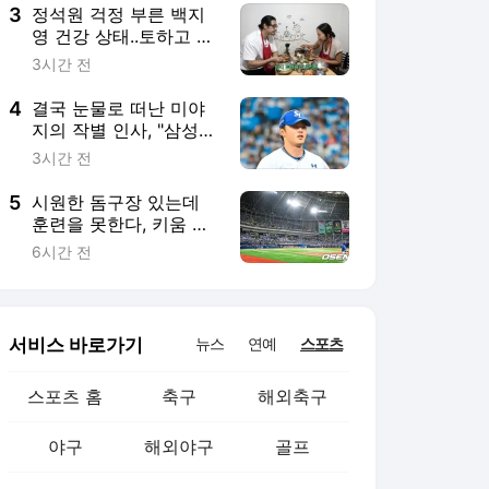
3
정석원 걱정 부른 백지
영 건강 상태..토하고 장
염인데 폭풍 식사 “이러
3시간 전
면 안 돼”
4
결국 눈물로 떠난 미야
지의 작별 인사, "삼성
우승 꼭 보고 싶다"
3시간 전
5
시원한 돔구장 있는데
훈련을 못한다, 키움 폭
염·콘서트 변수에 울상…
6시간 전
후반기 상승세 이어갈
수 있을까
서비스 바로가기
뉴스
연예
스포츠
스포츠 홈
축구
해외축구
야구
해외야구
골프