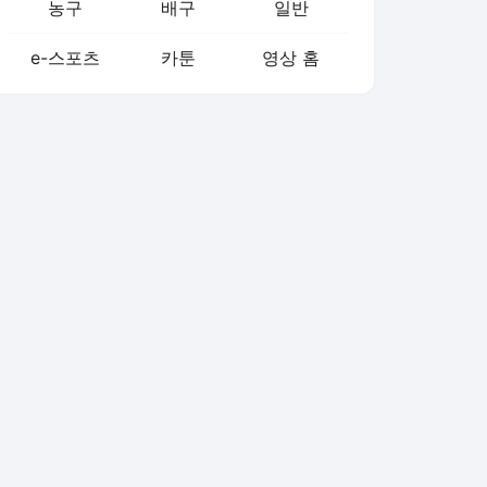
농구
배구
일반
e-스포츠
카툰
영상 홈