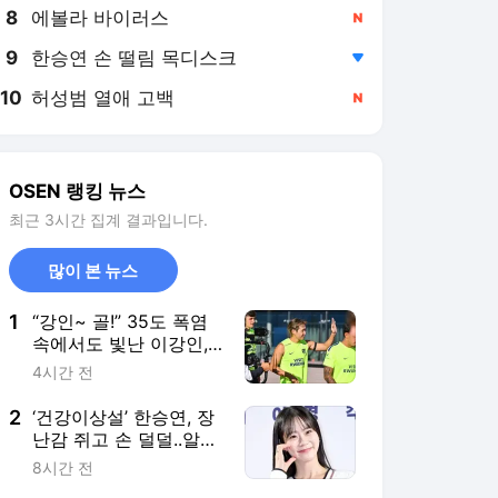
8
에볼라 바이러스
,신규
9
한승연 손 떨림 목디스크
,하락
10
허성범 열애 고백
,신규
OSEN 랭킹 뉴스
최근 3시간 집계 결과입니다.
많이 본 뉴스
1
“강인~ 골!” 35도 폭염
속에서도 빛난 이강인,
아틀레티코 선수들과 완
4시간 전
벽한 호흡 펼쳤다! [오!
쎈 현장]
2
‘건강이상설’ 한승연, 장
난감 쥐고 손 덜덜..알고
보니 ‘목 디스크’였다 “치
8시간 전
료 중” [단독]