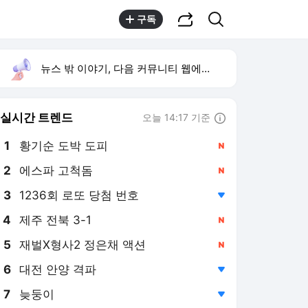
공유하기
검색
구독
뉴스 밖 이야기, 다음 커뮤니티 웹에서 보기
실시간 트렌드
오늘 14:17 기준
툴팁보기
1
황기순 도박 도피
,신규
2
에스파 고척돔
,신규
4
제주 전북 3-1
,신규
5
재벌X형사2 정은채 액션
,신규
6
대전 안양 격파
,하락
7
늦둥이
,하락