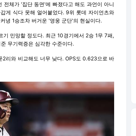
선 전체가 '집단 동면'에 빠졌다고 해도 과언이 아니
차갑게 식다 못해 얼어붙었다. 9위 롯데 자이언츠와
 커녕 1승조차 버거운 '영웅 군단'의 현실이다.
 민망할 정도다. 최근 10경기에서 2승 1무 7패,
여준 무기력증은 심각한 수준이다.
푼2리와 비교해도 너무 낮다. OPS도 0.623으로 바