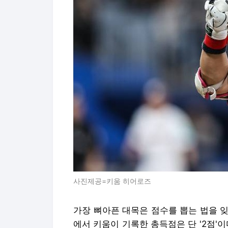
사진제공=키움 히어로즈
가장 뼈아픈 대목은 점수를 뽑는 법을 잊
에서 키움이 기록한 총득점은 단 '2점'이다