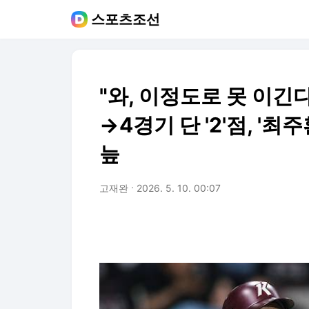
스포츠조선
"와, 이정도로 못 이긴
→4경기 단 '2'점, '
늪
고재완
2026. 5. 10. 00:07