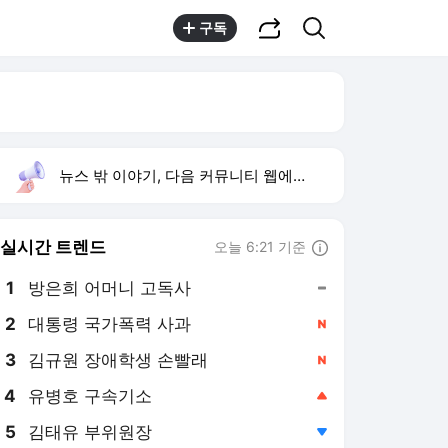
공유하기
검색
구독
뉴스 밖 이야기, 다음 커뮤니티 웹에서 보기
실시간 트렌드
오늘 6:21 기준
툴팁보기
1
방은희 어머니 고독사
,유지
2
대통령 국가폭력 사과
,신규
3
김규원 장애학생 손빨래
,신규
4
유병호 구속기소
,상승
5
김태유 부위원장
,하락
6
입추
,하락
7
홈플러스
,하락