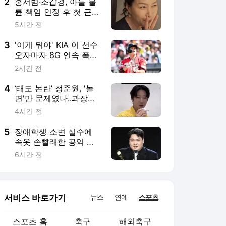
3
'이게 뭐야' KIA 이 선수
오자마자 8G 연속 폭염
취소, 이런 변수가 다 있
2시간 전
나
4
‘태도 논란’ 정준원, '놀
면'만 문제였나..과장된
표정·몸짓으로 현장 '웃
4시간 전
음바다'
5
장애학생 소변 실수에
속옷 손빨래한 공익 개
그맨, 바로 김규원이었
6시간 전
다
서비스 바로가기
뉴스
연예
스포츠
스포츠 홈
축구
해외축구
야구
해외야구
골프