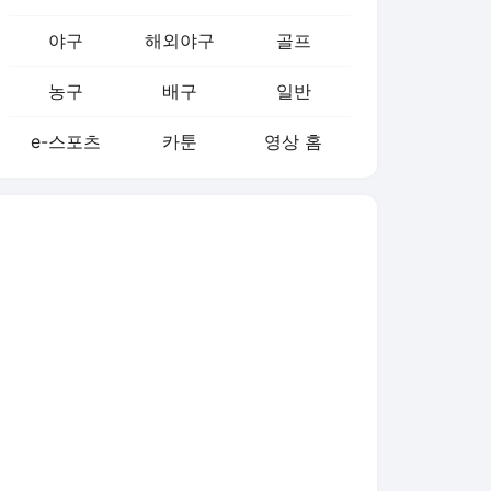
농구
배구
일반
e-스포츠
카툰
영상 홈