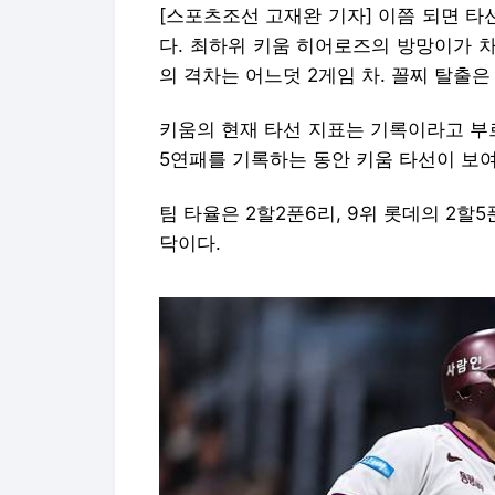
[스포츠조선 고재완 기자] 이쯤 되면 타
다. 최하위 키움 히어로즈의 방망이가 
의 격차는 어느덧 2게임 차. 꼴찌 탈출은
키움의 현재 타선 지표는 기록이라고 부르기
5연패를 기록하는 동안 키움 타선이 보
팀 타율은 2할2푼6리, 9위 롯데의 2할5
닥이다.