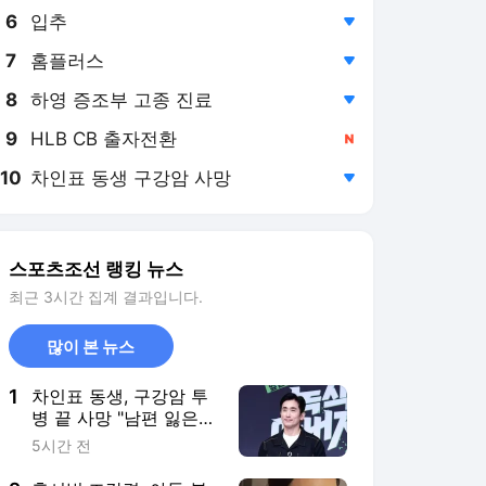
8
하영 증조부 고종 진료
,하락
9
HLB CB 출자전환
,신규
10
차인표 동생 구강암 사망
,하락
스포츠조선 랭킹 뉴스
최근 3시간 집계 결과입니다.
많이 본 뉴스
1
차인표 동생, 구강암 투
병 끝 사망 "남편 잃은
제수씨 챙기느라 슬퍼할
5시간 전
겨를 없었다"(신애라이
프)
2
홍서범·조갑경, 아들 불
륜 책임 인정 후 첫 근황
‘포착’..밝은 미소
5시간 전