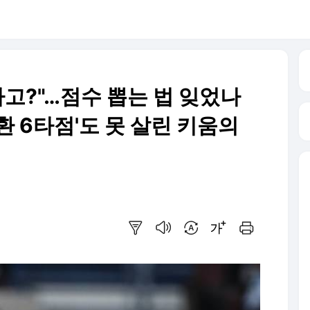
다고?"…점수 뽑는 법 잊었나
최주환 6타점'도 못 살린 키움의
요약보기
음성으로 듣기
번역 설정
글씨크기 조절하기
인쇄하기