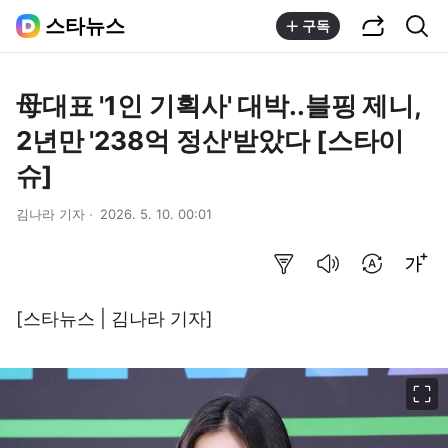
공유하기
통합검색
스타뉴스
구독
母대표 '1인 기획사' 대박..블핑 제니,
2년만 '238억 정산'받았다 [스타이
슈]
김나라 기자
2026. 5. 10. 00:01
요약보기
음성으로 듣기
번역 설정
글씨크기 조절하기
[스타뉴스 | 김나라 기자]
이미지 크게 보기