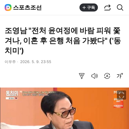
공유하기
통합검색
스포츠조선
구독
조영남 "전처 윤여정에 바람 피워 쫓
겨나, 이혼 후 은행 처음 가봤다" ('동
치미')
이우주
2026. 5. 9. 23:55
요약보기
음성으로 듣기
번역 설정
글씨크기 조절하기
이미지 크게 보기