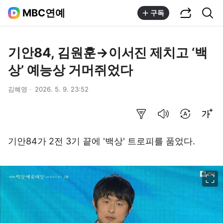
공유하기
통합검색
MBC연예
구독
기안84, 김원훈→이서진 제치고 ‘백
상’ 예능상 거머쥐었다
김혜영
2026. 5. 9. 23:52
요약보기
음성으로 듣기
번역 설정
글씨크기 조절하기
기안84가 2전 3기 끝에 '백상' 트로피를 품었다.
이미지 크게 보기