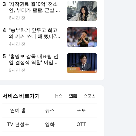
3
‘저작권료 월10억’ 전소
연, 부티가 좔좔..군살 제
로 복근까지!
6시간 전
4
"승부차기 앞두고 최고
의 키커 쏘니 왜 뺐나?"
손흥민 조기 교체에 현
4시간 전
지 중계진도 의아했
다...LAFC는 그래도 승
5
'홍명보 감독 대표팀 선
부차기 승리
임 결정적 역할' 이임생
의 반격 "홍명보 선임 기
9시간 전
록 남아 있다"…문체부
와 법정 공방 나선다
서비스 바로가기
뉴스
연예
스포츠
연예 홈
뉴스
포토
TV 편성표
영화
OTT