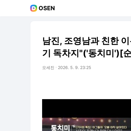
OSEN
남진, 조영남과 친한 이
기 독차지"('동치미')[
오세진
2026. 5. 9. 23:25