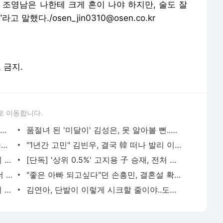
래 조영남은 나한테 크게 혼이 나야 하지만, 술도 잘
말했다./osen_jin0310@osen.co.kr
포 금지.
로 이동합니다.
“홍명보는 선수들에게 감독 취급도 못 받았구만…” 축구팬들이 충격받은 이유…남아공전 하
품절녀 된 '미달이' 김성은, 못 알아볼 뻔..우아함 물씬 "생일 축하해"
'아형' 잠정 휴식 김희철 "슈주 때 보다 수입 많다"…복귀 기대UP [핫피플]
"1년간 고민" 김빈우, 결국 韓 떠나 발리 이민…논란 속 새출발
'사망설' 공형진, 7년 만의 방송 복귀 화제 "1억 시계, 10개 팔아버텼다" [핫피플]
[단독] '상위 0.5%' 고지용 子 승재, 전처 허양임이 키운다…극비 이혼 2년 만 고백 (종합)
‘야구여왕 하차’ 김보름, 이렇게 말랐나..더 야위어진 근황 ‘걱정’
"좋은 아빠 되고싶다"던 손흥민, 결혼설 확산..왼손 약지 '970만원 웨딩링' 포착[핫피플]
"워터밤 상습 논란" 권은비→비비, 男댄서 19금 퍼포먼스..노출 비키니보다 심각 [Oh!쎈 이슈]
김연아, 단발이 이렇게 시크할 줄이야..도발적 눈빛까지