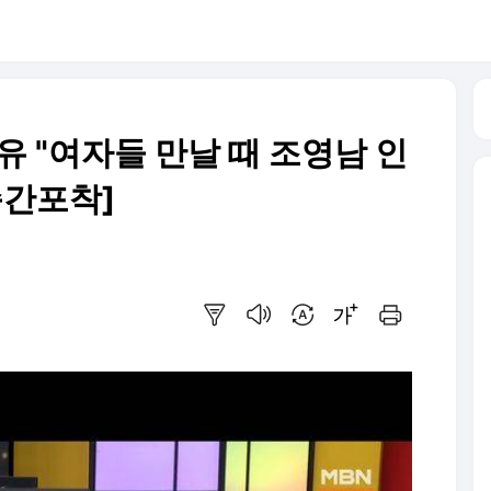
유 "여자들 만날 때 조영남 인
순간포착]
요약보기
음성으로 듣기
번역 설정
글씨크기 조절하기
인쇄하기