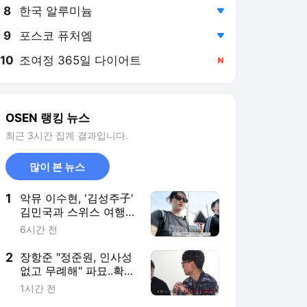
8
한국 알루미늄
,하락
9
포스코 퓨처엠
,하락
10
조여정 365일 다이어트
,신규
OSEN 랭킹 뉴스
최근 3시간 집계 결과입니다.
많이 본 뉴스
1
악뮤 이수현, '김성주子'
김민국과 스위스 여행
"첫 만남에 2시간 넘게
6시간 전
기다렸다"
2
장항준 "정준원, 인사성
없고 무례해" 파묘..확대
해석인가 팩폭인가 [Oh!
1시간 전
쎈 이슈]