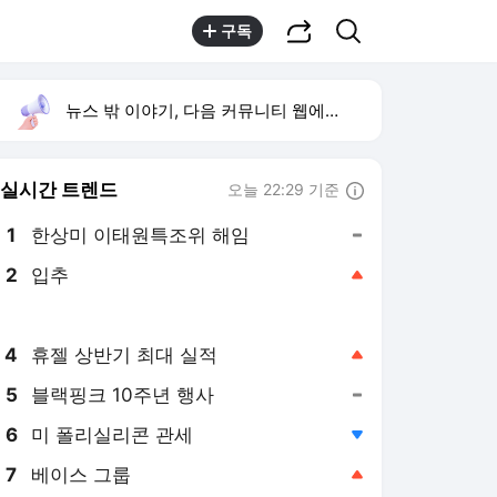
공유하기
검색
구독
뉴스 밖 이야기, 다음 커뮤니티 웹에서 보기
실시간 트렌드
오늘 22:29 기준
툴팁보기
1
한상미 이태원특조위 해임
,유지
2
입추
,상승
3
트럼프 행정명령 서명
,신규
4
휴젤 상반기 최대 실적
,상승
5
블랙핑크 10주년 행사
,유지
6
미 폴리실리콘 관세
,하락
7
베이스 그룹
,상승