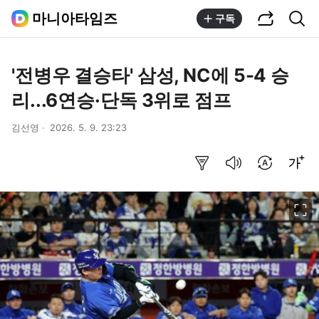
공유하기
통합검색
마니아타임즈
구독
'전병우 결승타' 삼성, NC에 5-4 승
리...6연승·단독 3위로 점프
김선영
2026. 5. 9. 23:23
요약보기
음성으로 듣기
번역 설정
글씨크기 조절하기
이미지 크게 보기