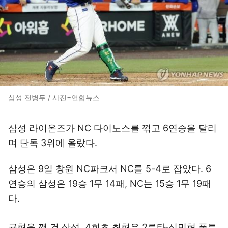
삼성 전병두 / 사진=연합뉴스
삼성 라이온즈가 NC 다이노스를 꺾고 6연승을 달리
며 단독 3위에 올랐다.
삼성은 9일 창원 NC파크서 NC를 5-4로 잡았다. 6
연승의 삼성은 19승 1무 14패, NC는 15승 1무 19패
다.
균형을 깬 건 삼성. 4회초 최형우 2루타·신민혁 폭투