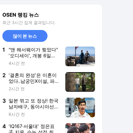
2
'결혼의 완성'은 이혼이
었다..남궁민X이설, 파경
후 미소+함께 걷기 엔딩
2시간 전
3
일본 꺾고 또 정상! 한국
남자배구, 동아시아선수
권 2연패 달성
6시간 전
4
'IQ167·서울대' 정은표
子 지웅, 수능 성적 최초
공개…"날 살린 은인"
4시간 전
('말자쇼')
5
롯데 시절 상상도 못했
을 일…트레이드→10승
→우승, 1위팀 결집시키
5시간 전
다 “KS 직행 엄청난 메
리트, 개인 욕심 버리자”
서비스 바로가기
뉴스
연예
스포츠
연예 홈
뉴스
포토