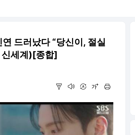
인연 드러났다 “당신이, 절실
 신세계)[종합]
요약보기
음성으로 듣기
번역 설정
글씨크기 조절하기
인쇄하기