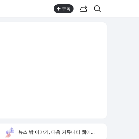
공유하기
검색
구독
뉴스 밖 이야기, 다음 커뮤니티 웹에서 보기
실시간 트렌드
오늘 3:40 기준
툴팁보기
1
지안 엄정욱 결혼
,상승
2
오지헌 아버지 일타강사
,하락
3
이설 결혼의 완성 종영
,신규
4
탁재훈 예능 종영
,신규
5
해외부동산펀드 주의보
,신규