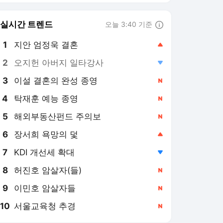
6
장서희 욕망의 덫
,상승
7
KDI 개선세 확대
,하락
8
허진호 암살자(들)
,신규
9
이민호 암살자들
,신규
10
서울교육청 추경
,신규
OSEN 랭킹 뉴스
최근 3시간 집계 결과입니다.
많이 본 뉴스
1
"앤 해서웨이가 찢었다"
'오디세이', 개봉 6일만
200만 돌파..'왕사남'보
4시간 전
다 6일 ↑ [美친box]