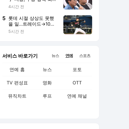
TV 편성표
영화
OTT
뮤직차트
루프
연예 채널