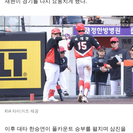
재현이 경기를 다시 요동치게 했다.
이미지 크게 보기
KIA 타이거즈 제공
이후 대타 한승연이 풀카운트 승부를 펼치며 삼진을