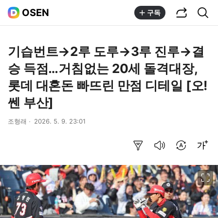
공유하기
통합검색
OSEN
구독
기습번트→2루 도루→3루 진루→결
승 득점…거침없는 20세 돌격대장,
롯데 대혼돈 빠뜨린 만점 디테일 [오!
쎈 부산]
조형래
2026. 5. 9. 23:01
요약보기
음성으로 듣기
번역 설정
글씨크기 조절하기
이미지 크게 보기