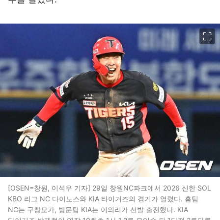
이미지 크게 보기
[OSEN=창원, 이석우 기자] 29일 창원NC파크에서 2026 신한 SOL
KBO 리그 NC 다이노스와 KIA 타이거즈의 경기가 열렸다. 홈팀
NC는 구창모가, 방문팀 KIA는 이의리가 선발 출전했다. KIA