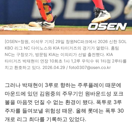
[OSEN=창원, 이석우 기자] 29일 창원NC파크에서 2026 신한 SOL
KBO 리그 NC 다이노스와 KIA 타이거즈의 경기가 열렸다. 홈팀
NC는 구창모가, 방문팀 KIA는 이의리가 선발 출전했다. KIA
타이거즈 박재현이 연장 10회초 1사 1,2루 우익수 뒤 1타점 2루타를
치고 환호하고 있다. 2026.04.29 / foto0307@osen.co.kr
그러나 박재현이 3루로 향하는 주루플레이 때문에
마운드에 있던 김원중의 주무기인 원바운드성 포크
볼을 마음껏 던질 수 없는 환경이 됐다. 폭투로 3루
주자를 들여보낼 위험성 때문. 올해 롯데는 폭투 30
개로 리그 최다를 기록하고 있었다.