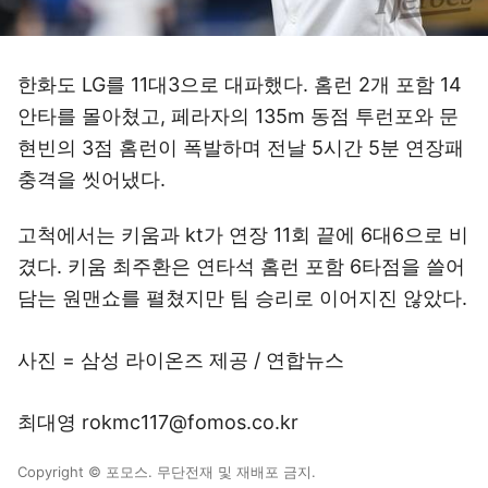
한화도 LG를 11대3으로 대파했다. 홈런 2개 포함 14
안타를 몰아쳤고, 페라자의 135m 동점 투런포와 문
현빈의 3점 홈런이 폭발하며 전날 5시간 5분 연장패
충격을 씻어냈다.
고척에서는 키움과 kt가 연장 11회 끝에 6대6으로 비
겼다. 키움 최주환은 연타석 홈런 포함 6타점을 쓸어
담는 원맨쇼를 펼쳤지만 팀 승리로 이어지진 않았다.
사진 = 삼성 라이온즈 제공 / 연합뉴스
최대영 rokmc117@fomos.co.kr
Copyright © 포모스. 무단전재 및 재배포 금지.