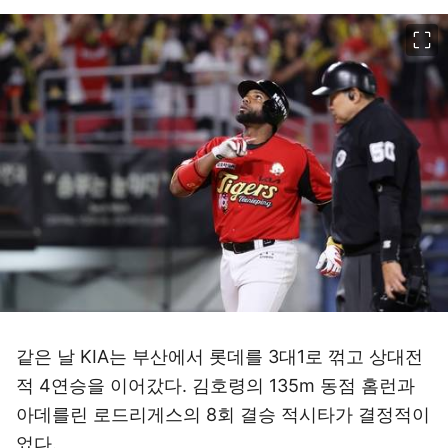
이미지 크게 보기
같은 날 KIA는 부산에서 롯데를 3대1로 꺾고 상대전
적 4연승을 이어갔다. 김호령의 135m 동점 홈런과
아데를린 로드리게스의 8회 결승 적시타가 결정적이
었다.