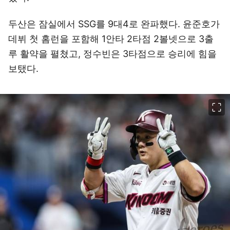
두산은 잠실에서 SSG를 9대4로 완파했다. 윤준호가
데뷔 첫 홈런을 포함해 1안타 2타점 2볼넷으로 3출
루 활약을 펼쳤고, 정수빈은 3타점으로 승리에 힘을
보탰다.
이미지 크게 보기