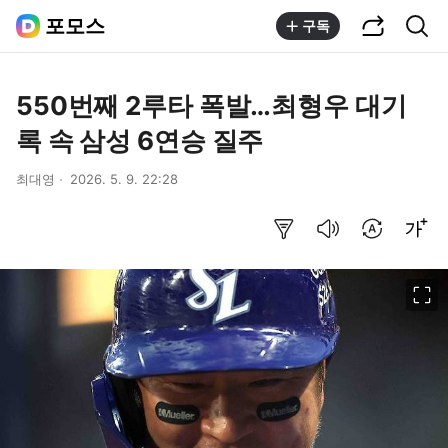
공유하기
통합검색
포모스
구독
550번째 2루타 폭발…최형우 대기
록 속 삼성 6연승 질주
최대영
2026. 5. 9. 22:28
요약보기
음성으로 듣기
번역 설정
글씨크기 조절하기
이미지 크게 보기