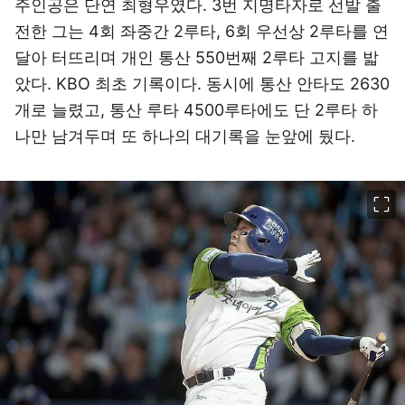
주인공은 단연 최형우였다. 3번 지명타자로 선발 출
전한 그는 4회 좌중간 2루타, 6회 우선상 2루타를 연
달아 터뜨리며 개인 통산 550번째 2루타 고지를 밟
았다. KBO 최초 기록이다. 동시에 통산 안타도 2630
개로 늘렸고, 통산 루타 4500루타에도 단 2루타 하
나만 남겨두며 또 하나의 대기록을 눈앞에 뒀다.
이미지 크게 보기