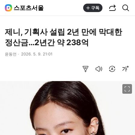
공유하기
통합검색
스포츠서울
구독
제니, 기획사 설립 2년 만에 막대한
정산금…2년간 약 238억
윤동언
2026. 5. 9. 21:01
요약보기
음성으로 듣기
번역 설정
글씨크기 조절하기
이미지 크게 보기