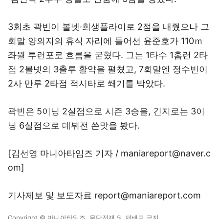
3회초 곽빈이 볼넷·희생플라이로 2점을 내줬으나 그
회말 양의지의 휴식 자리에 들어선 윤준호가 110ｍ
좌월 투런포로 흐름을 굳혔다. 그는 1타수 1홈런 2타
점 2볼넷의 3출루 활약을 펼쳤고, 7회말엔 정수빈이
2사 만루 2타점 적시타로 쐐기를 박았다.
곽빈은 5이닝 2실점으로 시즌 3승을, 긴지로는 3이
닝 6실점으로 데뷔전 쓴맛을 봤다.
[김선영 마니아타임즈 기자 / maniareport@naver.c
om]
기사제보 및 보도자료 report@maniareport.com
Copyright © 마니아타임즈. 무단전재 및 재배포 금지.