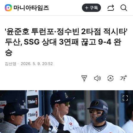
공유하기
통합검색
마니아타임즈
구독
'윤준호 투런포·정수빈 2타점 적시타'
두산, SSG 상대 3연패 끊고 9-4 완
승
김선영
2026. 5. 9. 20:52
요약보기
음성으로 듣기
번역 설정
글씨크기 조절하기
이미지 크게 보기