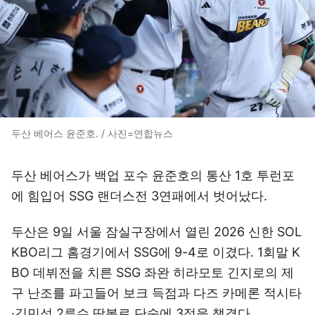
두산 베어스 윤준호. / 사진=연합뉴스
두산 베어스가 백업 포수 윤준호의 통산 1호 투런포
에 힘입어 SSG 랜더스전 3연패에서 벗어났다.
두산은 9일 서울 잠실구장에서 열린 2026 신한 SOL
KBO리그 홈경기에서 SSG에 9-4로 이겼다. 1회말 K
BO 데뷔전을 치른 SSG 좌완 히라모토 긴지로의 제
구 난조를 파고들어 보크 득점과 다즈 카메론 적시타
·김민석 2루수 땅볼로 단숨에 3점을 챙겼다.