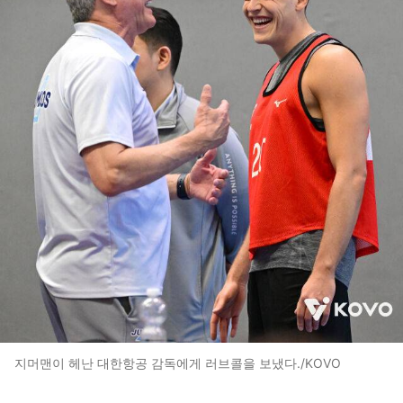
지머맨이 헤난 대한항공 감독에게 러브콜을 보냈다./KOVO