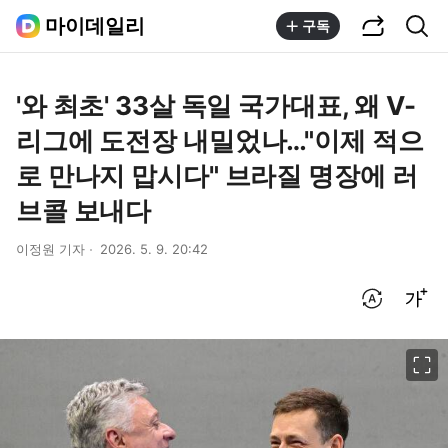
공유하기
통합검색
마이데일리
구독
'와 최초' 33살 독일 국가대표, 왜 V-
리그에 도전장 내밀었나…"이제 적으
로 만나지 맙시다" 브라질 명장에 러
브콜 보내다
이정원 기자
2026. 5. 9. 20:42
번역 설정
글씨크기 조절하기
이미지 크게 보기