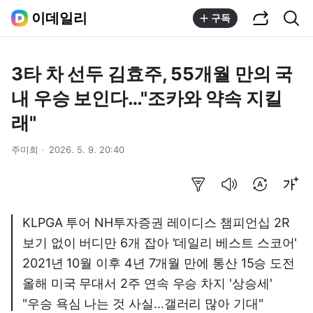
공유하기
통합검색
이데일리
구독
3타 차 선두 김효주, 55개월 만의 국
내 우승 보인다…"조카와 약속 지킬
래"
주미희
2026. 5. 9. 20:40
요약보기
음성으로 듣기
번역 설정
글씨크기 조절하기
KLPGA 투어 NH투자증권 레이디스 챔피언십 2R
보기 없이 버디만 6개 잡아 '데일리 베스트 스코어'
2021년 10월 이후 4년 7개월 만에 통산 15승 도전
올해 미국 무대서 2주 연속 우승 차지 '상승세'
"우승 욕심 나는 것 사실…갤러리 많아 기대"