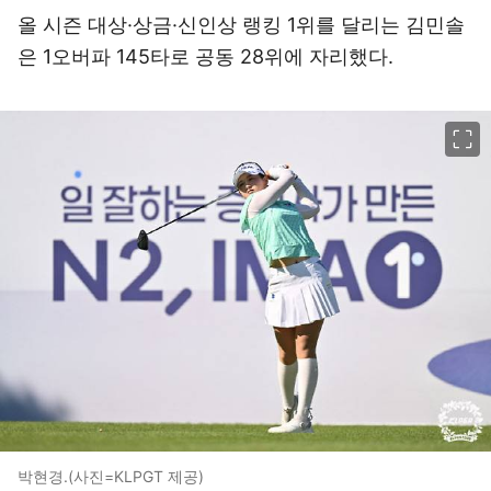
올 시즌 대상·상금·신인상 랭킹 1위를 달리는 김민솔
은 1오버파 145타로 공동 28위에 자리했다.
이미지 크게 보기
박현경.(사진=KLPGT 제공)