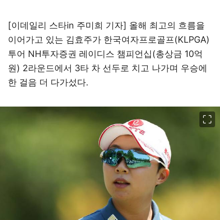
[이데일리 스타in 주미희 기자] 올해 최고의 흐름을
이어가고 있는 김효주가 한국여자프로골프(KLPGA)
투어 NH투자증권 레이디스 챔피언십(총상금 10억
원) 2라운드에서 3타 차 선두로 치고 나가며 우승에
한 걸음 더 다가섰다.
이미지 크게 보기