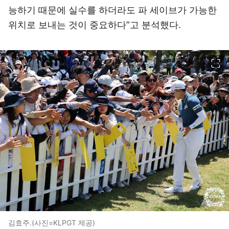
능하기 때문에 실수를 하더라도 파 세이브가 가능한
위치로 보내는 것이 중요하다”고 분석했다.
이미지 크게 보기
김효주.(사진=KLPGT 제공)