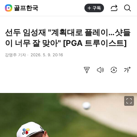
공유하기
통합검색
골프한국
구독
선두 임성재 "계획대로 플레이…샷들
이 너무 잘 맞아" [PGA 트루이스트]
강명주 기자
2026. 5. 9. 20:16
요약보기
음성으로 듣기
번역 설정
글씨크기 조절하기
이미지 크게 보기