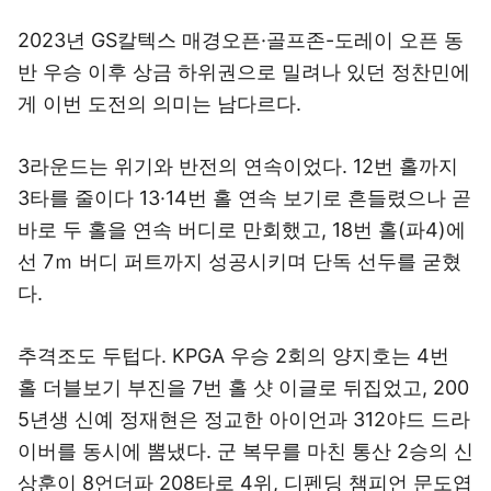
2023년 GS칼텍스 매경오픈·골프존-도레이 오픈 동
반 우승 이후 상금 하위권으로 밀려나 있던 정찬민에
게 이번 도전의 의미는 남다르다.
3라운드는 위기와 반전의 연속이었다. 12번 홀까지
3타를 줄이다 13·14번 홀 연속 보기로 흔들렸으나 곧
바로 두 홀을 연속 버디로 만회했고, 18번 홀(파4)에
선 7ｍ 버디 퍼트까지 성공시키며 단독 선두를 굳혔
다.
추격조도 두텁다. KPGA 우승 2회의 양지호는 4번
홀 더블보기 부진을 7번 홀 샷 이글로 뒤집었고, 200
5년생 신예 정재현은 정교한 아이언과 312야드 드라
이버를 동시에 뽐냈다. 군 복무를 마친 통산 2승의 신
상훈이 8언더파 208타로 4위, 디펜딩 챔피언 문도엽