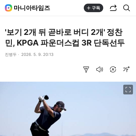
공유하기
통합검색
마니아타임즈
구독
'보기 2개 뒤 곧바로 버디 2개' 정찬
민, KPGA 파운더스컵 3R 단독선두
진병두
2026. 5. 9. 20:13
요약보기
음성으로 듣기
번역 설정
글씨크기 조절하기
이미지 크게 보기