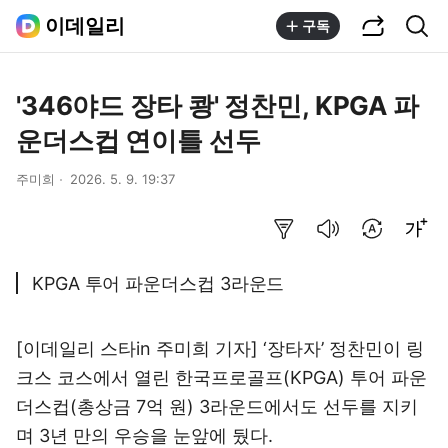
공유하기
통합검색
이데일리
구독
'346야드 장타 쾅' 정찬민, KPGA 파
운더스컵 연이틀 선두
주미희
2026. 5. 9. 19:37
요약보기
음성으로 듣기
번역 설정
글씨크기 조절하기
KPGA 투어 파운더스컵 3라운드
[이데일리 스타in 주미희 기자] ‘장타자’ 정찬민이 링
크스 코스에서 열린 한국프로골프(KPGA) 투어 파운
더스컵(총상금 7억 원) 3라운드에서도 선두를 지키
며 3년 만의 우승을 눈앞에 뒀다.