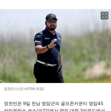
이미지 크게 보기
정찬민.(사진=KPGA 제공)
정찬민은 9일 전남 영암군의 골프존카운티 영암45
카일필립스 코스(파72)에서 열린 대회 3라운드에서