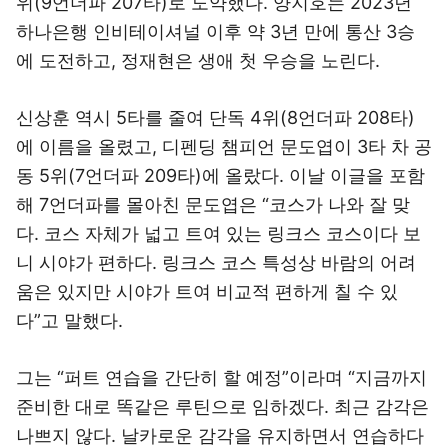
위(9언더파 207타)로 도약했다. 양지호는 2023년
하나은행 인비테이셔널 이후 약 3년 만에 통산 3승
에 도전하고, 정재현은 생애 첫 우승을 노린다.
신상훈 역시 5타를 줄여 단독 4위(8언더파 208타)
에 이름을 올렸고, 디펜딩 챔피언 문도엽이 3타 차 공
동 5위(7언더파 209타)에 올랐다. 이날 이글을 포함
해 7언더파를 몰아친 문도엽은 “코스가 나와 잘 맞
다. 코스 자체가 넓고 트여 있는 링크스 코스이다 보
니 시야가 편하다. 링크스 코스 특성상 바람의 어려
움은 있지만 시야가 트여 비교적 편하게 칠 수 있
다”고 말했다.
그는 “퍼트 연습을 간단히 할 예정”이라며 “지금까지
준비한 대로 똑같은 루틴으로 임하겠다. 최근 감각은
나쁘지 않다. 날카로운 감각을 유지하면서 연습하다