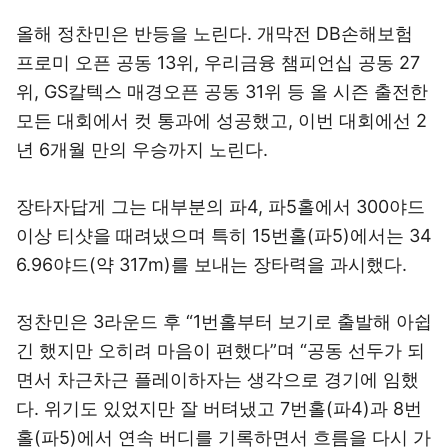
올해 정찬민은 반등을 노린다. 개막전 DB손해보험
프로미 오픈 공동 13위, 우리금융 챔피언십 공동 27
위, GS칼텍스 매경오픈 공동 31위 등 올 시즌 출전한
모든 대회에서 컷 통과에 성공했고, 이번 대회에선 2
년 6개월 만의 우승까지 노린다.
장타자답게 그는 대부분의 파4, 파5홀에서 300야드
이상 티샷을 때려냈으며 특히 15번홀(파5)에서는 34
6.96야드(약 317m)를 보내는 장타력을 과시했다.
정찬민은 3라운드 후 “1번홀부터 보기로 출발해 아쉽
긴 했지만 오히려 마음이 편했다”며 “공동 선두가 되
면서 차근차근 플레이하자는 생각으로 경기에 임했
다. 위기도 있었지만 잘 버텨냈고 7번홀(파4)과 8번
홀(파5)에서 연속 버디를 기록하면서 흐름을 다시 가