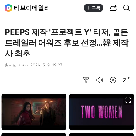
공유하기
통합검색
티브이데일리
구독
PEEPS 제작 '프로젝트 Y' 티저, 골든
트레일러 어워즈 후보 선정…韓 제작
사 최초
황서연 기자
2026. 5. 9. 19:27
요약보기
음성으로 듣기
번역 설정
글씨크기 조절하기
이미지 크게 보기