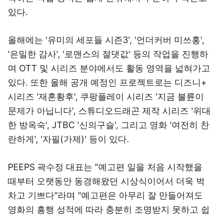
있다.
올해에는 '유미의 세포들 시즌3', '언더커버 미쓰홍',
'은밀한 감사', '로맨스의 절댓값' 등의 작업을 진행하
며 OTT 및 시리즈 분야에서도 활동 영역을 넓혀가고
있다. 또한 올해 공개 예정인 프로젝트로는 디즈니+
시리즈 '재혼황후', 쿠팡플레이 시리즈 '지금 불륜이
문제가 아닙니다', 스튜디오드래곤 제작 시리즈 '위대
한 방옥숙', JTBC '신의구슬', 그리고 영화 '여전히 찬
란하게', '자필(가제)' 등이 있다.
PEEPS 곽수정 대표는 "예고편 일을 처음 시작했을
때부터 오랫동안 동경해왔던 시상식이어서 더욱 벅
차고 기쁘다"라며 "예고편은 아무리 잘 만들어져도
영화의 흥행 성적에 따라 충분히 조명받지 못하고 쉽