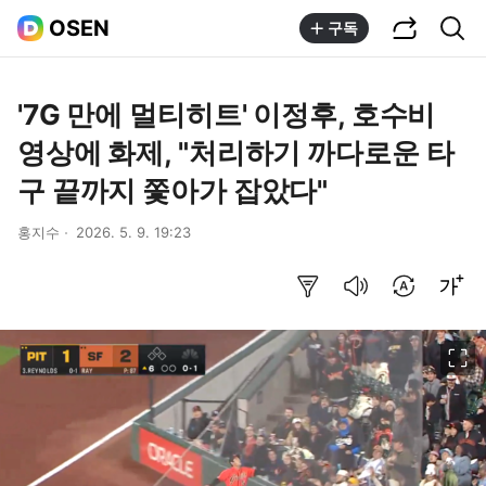
공유하기
통합검색
OSEN
구독
'7G 만에 멀티히트' 이정후, 호수비
영상에 화제, "처리하기 까다로운 타
구 끝까지 쫓아가 잡았다"
홍지수
2026. 5. 9. 19:23
요약보기
음성으로 듣기
번역 설정
글씨크기 조절하기
이미지 크게 보기