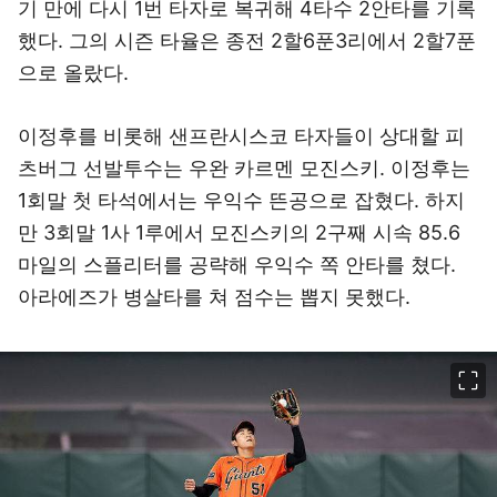
기 만에 다시 1번 타자로 복귀해 4타수 2안타를 기록
했다. 그의 시즌 타율은 종전 2할6푼3리에서 2할7푼
으로 올랐다.
이정후를 비롯해 샌프란시스코 타자들이 상대할 피
츠버그 선발투수는 우완 카르멘 모진스키. 이정후는
1회말 첫 타석에서는 우익수 뜬공으로 잡혔다. 하지
만 3회말 1사 1루에서 모진스키의 2구째 시속 85.6
마일의 스플리터를 공략해 우익수 쪽 안타를 쳤다.
아라에즈가 병살타를 쳐 점수는 뽑지 못했다.
이미지 크게 보기