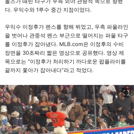
놀즈가 때린 타구가 우측 외야 관중석 쪽으로 향했
다. 우익수와 1루수 중간 지점이었다.
우익수 이정후가 펜스를 향해 뛰었고, 우측 파울라인
을 벗어나 관중석 펜스 부근으로 떨어지는 파울 타구
를 이정후가 잡아냈다. MLB.com은 이정후의 수비
장면을 30초짜리 짧은 영상으로 공유했다. 영상 제
목으로는 “이정후가 처리하기 까다로운 팝플라이를
끝까지 쫓아가 잡아내다”라고 적었다.
이미지 크게 보기