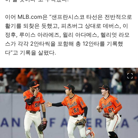
이어 MLB.com은 “샌프란시스코 타선은 전반적으로
활기를 되찾은 듯했고, 피츠버그 상대로 데버스, 이
정후, 루이스 아라에즈, 윌리 아다메스, 헬리엇 라모
스가 각각 2안타씩을 포함해 총 12안타를 기록했
다”고 기록을 살폈다.
이미지 크게 보기