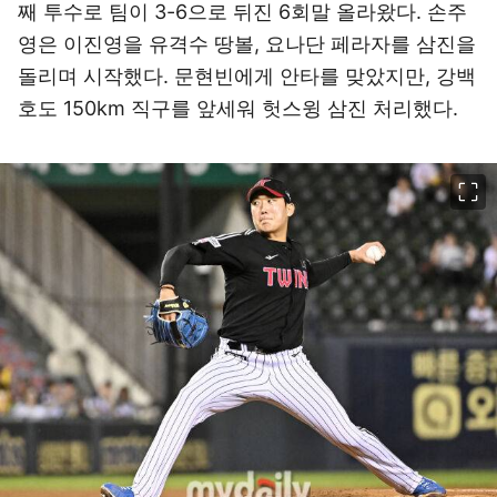
째 투수로 팀이 3-6으로 뒤진 6회말 올라왔다. 손주
영은 이진영을 유격수 땅볼, 요나단 페라자를 삼진을
돌리며 시작했다. 문현빈에게 안타를 맞았지만, 강백
호도 150km 직구를 앞세워 헛스윙 삼진 처리했다.
이미지 크게 보기