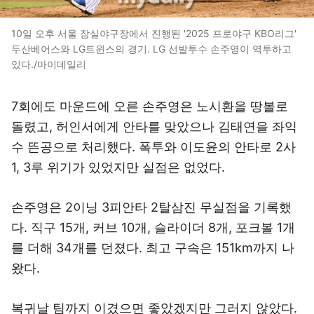
10일 오후 서울 잠실야구장에서 진행된 '2025 프로야구 KBO리그'
두산베어스와 LG트윈스의 경기. LG 선발투수 손주영이 역투하고
있다./마이데일리
7회에도 마운드에 오른 손주영은 노시환을 땅볼로
돌렸고, 허인서에게 안타를 맞았으나 김태연을 좌익
수 뜬공으로 처리했다. 폭투와 이도윤의 안타로 2사
1, 3루 위기가 있었지만 실점은 없었다.
손주영은 2이닝 3피안타 2탈삼진 무실점을 기록했
다. 직구 15개, 커브 10개, 슬라이더 8개, 포크볼 1개
를 더해 34개를 던졌다. 최고 구속은 151km까지 나
왔다.
복귀날 팀까지 이겼으면 좋았겠지만 그러지 않았다.