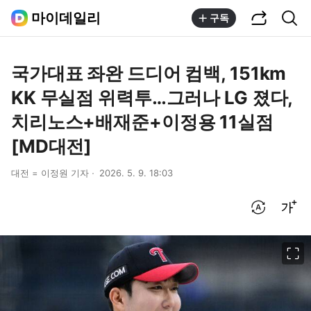
공유하기
통합검색
마이데일리
구독
국가대표 좌완 드디어 컴백, 151km
KK 무실점 위력투…그러나 LG 졌다,
치리노스+배재준+이정용 11실점
[MD대전]
대전 = 이정원 기자
2026. 5. 9. 18:03
번역 설정
글씨크기 조절하기
이미지 크게 보기