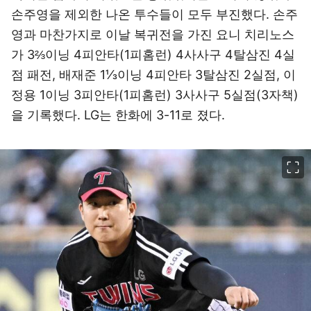
손주영을 제외한 나온 투수들이 모두 부진했다. 손주
영과 마찬가지로 이날 복귀전을 가진 요니 치리노스
가 3⅔이닝 4피안타(1피홈런) 4사사구 4탈삼진 4실
점 패전, 배재준 1⅓이닝 4피안타 3탈삼진 2실점, 이
정용 1이닝 3피안타(1피홈런) 3사사구 5실점(3자책)
을 기록했다. LG는 한화에 3-11로 졌다.
이미지 크게 보기