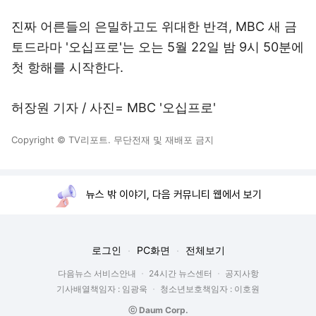
진짜 어른들의 은밀하고도 위대한 반격, MBC 새 금
토드라마 '오십프로'는 오는 5월 22일 밤 9시 50분에
첫 항해를 시작한다.
허장원 기자 / 사진= MBC '오십프로'
Copyright © TV리포트. 무단전재 및 재배포 금지
뉴스 밖 이야기, 다음 커뮤니티 웹에서 보기
로그인
PC화면
전체보기
다음뉴스 서비스안내
24시간 뉴스센터
공지사항
기사배열책임자 : 임광욱
청소년보호책임자 : 이호원
ⓒ Daum Corp.