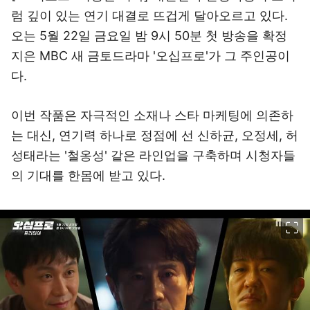
럼 깊이 있는 연기 대결로 뜨겁게 달아오르고 있다.
오는 5월 22일 금요일 밤 9시 50분 첫 방송을 확정
지은 MBC 새 금토드라마 '오십프로'가 그 주인공이
다.
이번 작품은 자극적인 소재나 스타 마케팅에 의존하
는 대신, 연기력 하나로 정점에 선 신하균, 오정세, 허
성태라는 '철옹성' 같은 라인업을 구축하며 시청자들
의 기대를 한몸에 받고 있다.
이미지 크게 보기