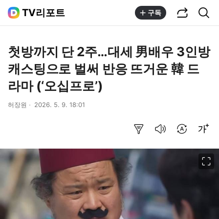
공유하기
통합검색
TV리포트
구독
첫방까지 단 2주…대세 男배우 3인방
캐스팅으로 벌써 반응 뜨거운 韓 드
라마 (‘오십프로’)
허장원
2026. 5. 9. 18:01
요약보기
음성으로 듣기
번역 설정
글씨크기 조절하기
이미지 크게 보기