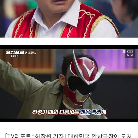
이미지 크게 보기
[TV리포트=허장원 기자] 대한민국 안방극장이 모처