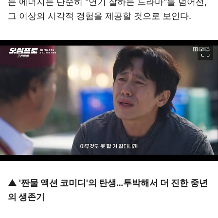
는 에너지는 단순히 "연기 잘하는 드라마"를 넘어선,
그 이상의 시각적 경험을 제공할 것으로 보인다.
이미지 크게 보기
▲ '짠물 액션 코미디'의 탄생…투박해서 더 진한 중년
의 생존기