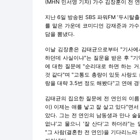
(MHN 민서영 기자) 가수 김장훈이 전 
지난 6일 방송된 SBS 파워FM '두시탈출
를 맡은 가운데 코미디언 강재준과 가수 
담을 뽐냈다.
이날 김장훈은 김태균으로부터 "기사에서
하던데 사실이냐"는 질문을 받은 후 "
에 대한 질문에 "순리대로 하면 하는 거
것 같다"며 "고통도 총량이 있듯 사랑도 
랑을 대략 3.5번 정도 해봤다"고 연애 
김태균의 집요한 질문에 전 연인의 이름
이) 이제는 애를 낳고 잘 살고 있다"면서
았다. 그는 전 연인의 남동생과 만나 술
없냐'고 물으니 '잘 산다'고 하더라"
"그 사람(결혼한 전 연인)을 기다리느라