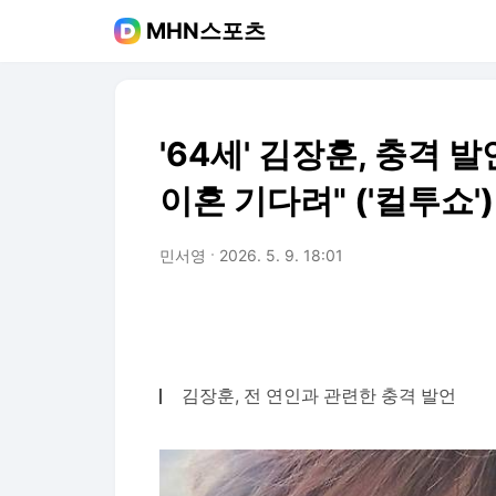
MHN스포츠
'64세' 김장훈, 충격 
이혼 기다려" ('컬투쇼')
민서영
2026. 5. 9. 18:01
김장훈, 전 연인과 관련한 충격 발언