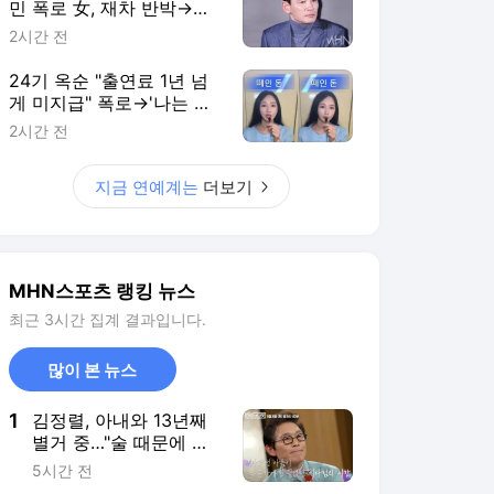
민 폭로 女, 재차 반박→녹
취 10시간·77통 녹음 언급
2시간 전
[MHN:피드]
24기 옥순 "출연료 1년 넘
게 미지급" 폭로→'나는 솔
로' 측 "전액 지급 완료"
2시간 전
[MHN:피드]
지금 연예계는
더보기
MHN스포츠 랭킹 뉴스
최근 3시간 집계 결과입니다.
많이 본 뉴스
1
김정렬, 아내와 13년째
별거 중…"술 때문에 도
저히 못 살겠다고" ('데
5시간 전
이앤나잇')