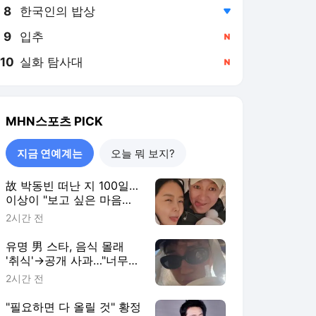
8
한국인의 밥상
,하락
9
입추
,신규
10
실화 탐사대
,신규
MHN스포츠
PICK
지금 연예계는
오늘 뭐 보지?
故 박동빈 떠난 지 100일…
이상이 "보고 싶은 마음은
그대로" [MHN:피드]
2시간 전
유명 男 스타, 음식 몰래
'취식'→공개 사과…"너무
부끄럽다, 죄송하다"
2시간 전
[MHN:피드]
"필요하면 다 올릴 것" 황정