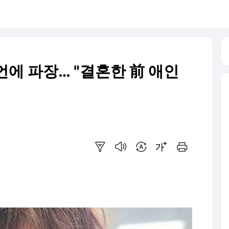
발언에 파장… "결혼한 前 애인
요약보기
음성으로 듣기
번역 설정
글씨크기 조절하기
인쇄하기