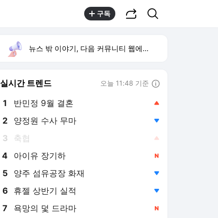
공유하기
검색
구독
뉴스 밖 이야기, 다음 커뮤니티 웹에서 보기
실시간 트렌드
오늘 11:48 기준
툴팁보기
1
반민정 9월 결혼
,상승
2
양정원 수사 무마
,하락
3
축협
,상승
4
아이유 장기하
,신규
5
양주 섬유공장 화재
,하락
6
휴젤 상반기 실적
,하락
7
욕망의 덫 드라마
,신규