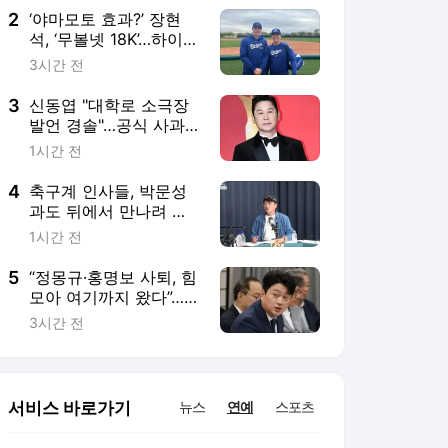
2
‘야마모토 효과?’ 장현
석, ‘무볼넷 18K’…하이싱
글A 승격 후 2연승
3시간 전
3
신동엽 "대학로 소극장
발언 경솔"…공식 사과
[MHN:픽]
1시간 전
4
축구계 인사들, 박문성
과도 뒤에서 만나려 했
다…“그런 식으로 문제
1시간 전
해결하면 안 돼”
5
“정몽규·홍명보 사퇴, 힘
모아 여기까지 왔다”…박
문성 “패배주의 빠져선
3시간 전
안 돼”
서비스 바로가기
뉴스
연예
스포츠