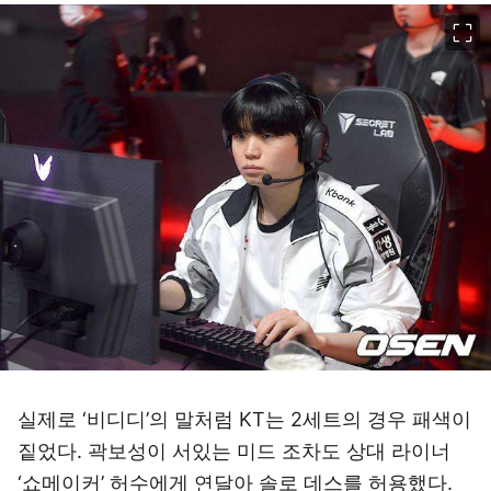
이미지 크게 보기
실제로 ‘비디디’의 말처럼 KT는 2세트의 경우 패색이
짙었다. 곽보성이 서있는 미드 조차도 상대 라이너
‘쇼메이커’ 허수에게 연달아 솔로 데스를 허용했다.