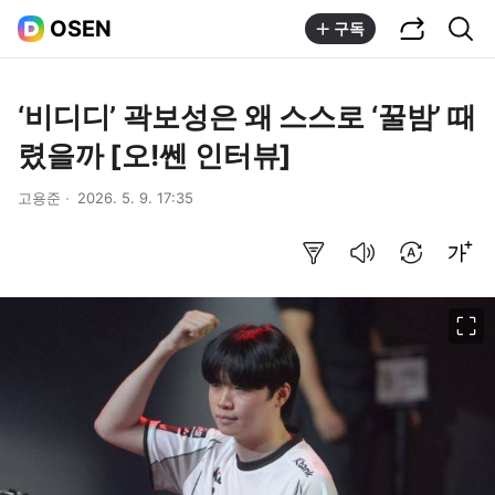
공유하기
통합검색
OSEN
구독
‘비디디’ 곽보성은 왜 스스로 ‘꿀밤’ 때
렸을까 [오!쎈 인터뷰]
고용준
2026. 5. 9. 17:35
요약보기
음성으로 듣기
번역 설정
글씨크기 조절하기
이미지 크게 보기