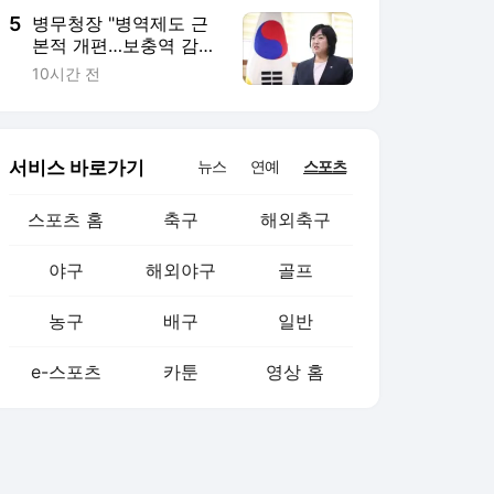
5
병무청장 "병역제도 근
본적 개편…보충역 감축·
폐지방안 검토"
10시간 전
서비스 바로가기
뉴스
연예
스포츠
스포츠 홈
축구
해외축구
야구
해외야구
골프
농구
배구
일반
e-스포츠
카툰
영상 홈