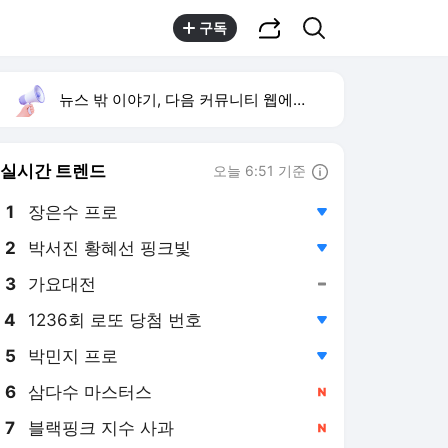
공유하기
검색
구독
뉴스 밖 이야기, 다음 커뮤니티 웹에서 보기
실시간 트렌드
오늘 6:51 기준
툴팁보기
1
장은수 프로
,하락
2
박서진 황혜선 핑크빛
,하락
3
가요대전
,유지
4
1236회 로또 당첨 번호
,하락
5
박민지 프로
,하락
6
삼다수 마스터스
,신규
7
블랙핑크 지수 사과
,신규