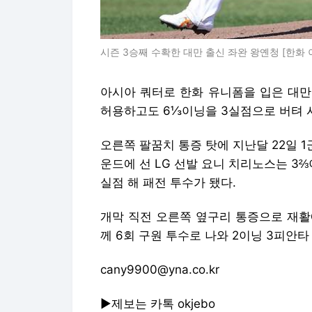
시즌 3승째 수확한 대만 출신 좌완 왕옌청 [한화 이
아시아 쿼터로 한화 유니폼을 입은 대만
허용하고도 6⅓이닝을 3실점으로 버텨 시
오른쪽 팔꿈치 통증 탓에 지난달 22일 1
운드에 선 LG 선발 요니 치리노스는 3⅔이
실점 해 패전 투수가 됐다.
개막 직전 오른쪽 옆구리 통증으로 재활
께 6회 구원 투수로 나와 2이닝 3피안타
cany9900@yna.co.kr
▶제보는 카톡 okjebo