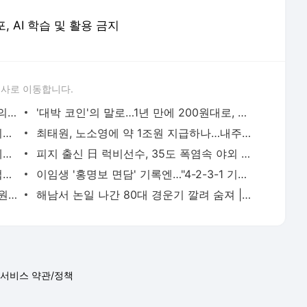
포, AI 학습 및 활용 금지
론사로 이동합니다.
말·소 피까지 환자에게…"중일전쟁 때 日의대서 인체 수혈실험" | 연합뉴스
'대박 코인'의 말로…1년 만에 200원대로, 100분의 1 쪽박 | 연합뉴스
'축구의 신' 메시 부친 별세…스타 아들 뒤에 선 조용한 조력자 | 연합뉴스
최태원, 노소영에 약 1조원 지급하나…내주 재상고 안하면 확정(종합) | 연합뉴스
봉황대기서 나온 낭만야구…1회 21실점에도 볼넷 없이 정면 승부 | 연합뉴스
피지 출신 日 럭비선수, 35도 폭염속 야외 훈련하다 열사병 사망(종합) | 연합뉴스
바이든 차남 "아버지, 암 전이돼 고통스럽게 투병 중" | 연합뉴스
이임생 '홍명보 면담' 기록엔…"4-2-3-1 기본에 4-3-3도" | 연합뉴스
측정치는 음주운전 처벌기준 0.03%…법원 무죄 선고 이유는 | 연합뉴스
해남서 논일 나간 80대 경운기 깔려 숨져 | 연합뉴스
서비스 약관/정책