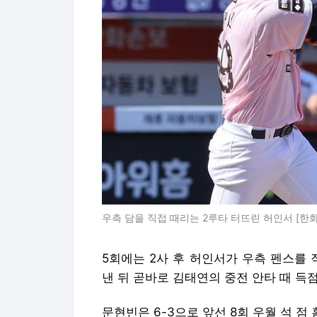
우측 담을 직접 때리는 2루타 터뜨린 허인서 [한화 
5회에는 2사 후 허인서가 우측 펜스를 
낸 뒤 곧바로 김태연의 중전 안타 때 득점
문현빈은 6-3으로 앞선 8회 우월 석 점