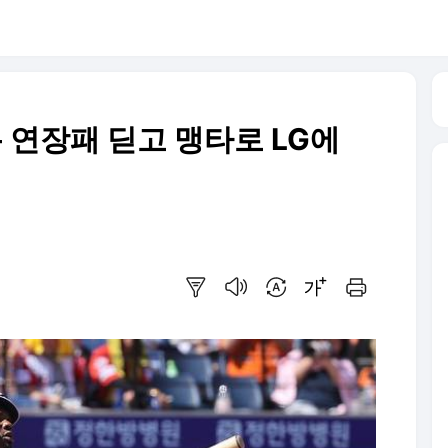
분 연장패 딛고 맹타로 LG에
요약보기
음성으로 듣기
번역 설정
글씨크기 조절하기
인쇄하기