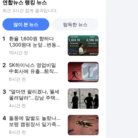
연합뉴스 랭킹 뉴스
최근 3시간 집계 결과입니다.
많이 본 뉴스
탐독한 뉴스
1
환율 1,600원 향하다
1,300원대 눈앞…변동성
금융위기 후 최고
10시간 전
2
SK하이닉스 영업비밀
中회사에 유출…前직원
2심도 징역1년6개월
6시간 전
3
"얼마면 팔리겠나, 월세
올려달라"…강남 주택시
장 '혼란'
4시간 전
4
돌풍에 말벌도 놀랐나…
보령 캠핑장서 일가족
등 7명 벌 쏘임
8시간 전