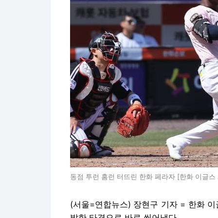
동점 투런 홈런 터뜨린 한화 페라자 [한화 이글스 제
(서울=연합뉴스) 장현구 기자 = 한화 
발한 타격으로 바로 씻어냈다.