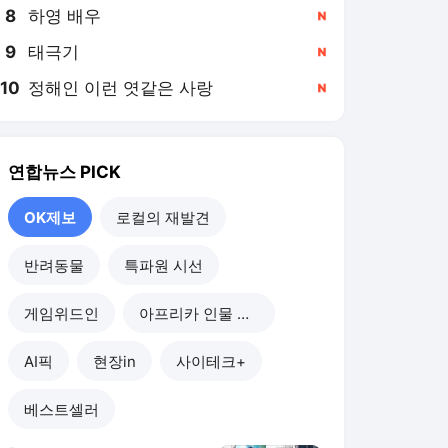
8
하영 배우
,신규
9
태극기
,신규
10
정해인 이런 엿같은 사랑
,신규
연합뉴스
PICK
OK제보
로컬의 재발견
반려동물
특파원 시선
게임위드인
아프리카 인물 열전
AI픽
현장in
사이테크+
베스트셀러