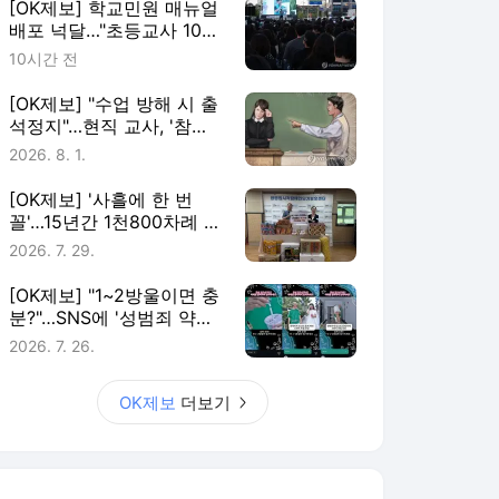
[OK제보] 학교민원 매뉴얼
배포 넉달…"초등교사 10명
중 7명 존재 몰라"
10시간 전
[OK제보] "수업 방해 시 출
석정지"…현직 교사, '참교
육법' 국민청원
2026. 8. 1.
[OK제보] '사흘에 한 번
꼴'…15년간 1천800차례 복
지시설 찾은 '나눔왕'
2026. 7. 29.
[OK제보] "1~2방울이면 충
분?"…SNS에 '성범죄 약물'
광고 횡행
2026. 7. 26.
OK제보
더보기