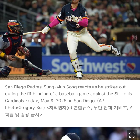
San Diego Padres' Sung-Mun Song reacts as he strikes out
during the fifth inning of a baseball game against the St. Louis
Cardinals Friday, May 8, 2026, in San Diego. (AP
Photo/Gregory Bull) <저작권자(c) 연합뉴스, 무단 전재-재배포, AI
학습 및 활용 금지>
이미지 크게 보기