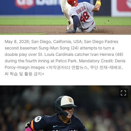
May 8, 2026; San Diego, California, USA; San Diego Padres
second baseman Sung-Mun Song (24) attempts to turn a
double play over St. Louis Cardinals catcher Ivan Herrera (48)
during the fourth inning at Petco Park. Mandatory Credit: Denis
Poroy-Imagn Images <저작권자(c) 연합뉴스, 무단 전재-재배포,
AI 학습 및 활용 금지>
이미지 크게 보기