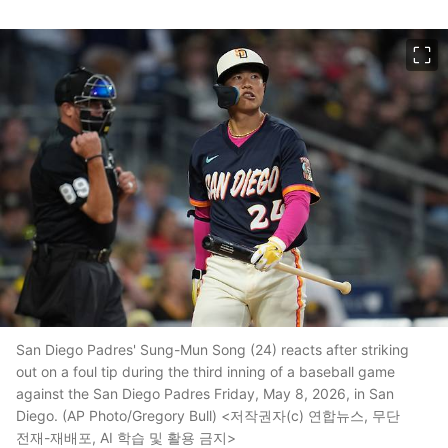
이미지 크게 보기
San Diego Padres' Sung-Mun Song (24) reacts after striking
out on a foul tip during the third inning of a baseball game
against the San Diego Padres Friday, May 8, 2026, in San
Diego. (AP Photo/Gregory Bull) <저작권자(c) 연합뉴스, 무단
전재-재배포, AI 학습 및 활용 금지>