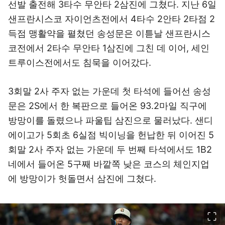
선발 출전해 3타수 무안타 2삼진에 그쳤다. 지난 6일
샌프란시스코 자이언츠전에서 4타수 2안타 2타점 2
득점 맹활약을 펼쳤던 송성문은 이튿날 샌프란시스
코전에서 2타수 무안타 1삼진에 그친 데 이어, 세인
트루이스전에서도 침묵을 이어갔다.
3회말 2사 주자 없는 가운데 첫 타석에 들어선 송성
문은 2S에서 한 복판으로 들어온 93.2마일 직구에
방망이를 돌렸으나 파울팁 삼진으로 물러났다. 샌디
에이고가 5회초 6실점 빅이닝을 헌납한 뒤 이어진 5
회말 2사 주자 없는 가운데 두 번째 타석에서도 1B2
네에서 들어온 5구째 바깥쪽 낮은 코스의 체인지업
에 방망이가 헛돌면서 삼진에 그쳤다.
이미지 크게 보기