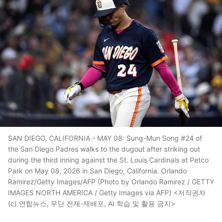
SAN DIEGO, CALIFORNIA - MAY 08: Sung-Mun Song #24 of
the San Diego Padres walks to the dugout after striking out
during the third inning against the St. Louis Cardinals at Petco
Park on May 08, 2026 in San Diego, California. Orlando
Ramirez/Getty Images/AFP (Photo by Orlando Ramirez / GETTY
IMAGES NORTH AMERICA / Getty Images via AFP) <저작권자
(c) 연합뉴스, 무단 전재-재배포, AI 학습 및 활용 금지>