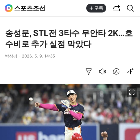
공유하기
통합검색
스포츠조선
구독
송성문, STL전 3타수 무안타 2K…호
수비로 추가 실점 막았다
박상경
2026. 5. 9. 14:35
요약보기
음성으로 듣기
번역 설정
글씨크기 조절하기
이미지 크게 보기