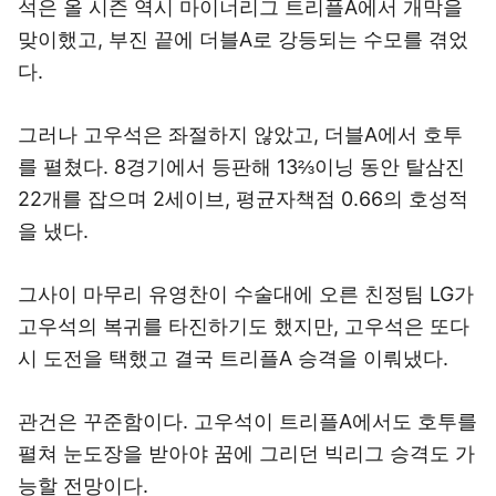
석은 올 시즌 역시 마이너리그 트리플A에서 개막을
맞이했고, 부진 끝에 더블A로 강등되는 수모를 겪었
다.
그러나 고우석은 좌절하지 않았고, 더블A에서 호투
를 펼쳤다. 8경기에서 등판해 13⅔이닝 동안 탈삼진
22개를 잡으며 2세이브, 평균자책점 0.66의 호성적
을 냈다.
그사이 마무리 유영찬이 수술대에 오른 친정팀 LG가
고우석의 복귀를 타진하기도 했지만, 고우석은 또다
시 도전을 택했고 결국 트리플A 승격을 이뤄냈다.
관건은 꾸준함이다. 고우석이 트리플A에서도 호투를
펼쳐 눈도장을 받아야 꿈에 그리던 빅리그 승격도 가
능할 전망이다.