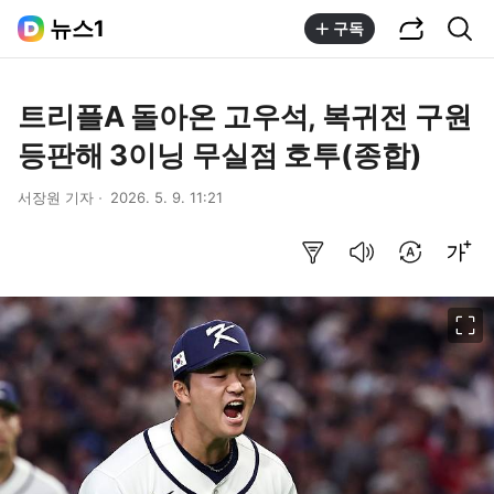
공유하기
통합검색
뉴스1
구독
트리플A 돌아온 고우석, 복귀전 구원
등판해 3이닝 무실점 호투(종합)
서장원 기자
2026. 5. 9. 11:21
요약보기
음성으로 듣기
번역 설정
글씨크기 조절하기
이미지 크게 보기