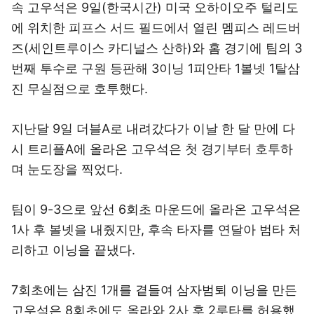
속 고우석은 9일(한국시간) 미국 오하이오주 털리도
에 위치한 피프스 서드 필드에서 열린 멤피스 레드버
즈(세인트루이스 카디널스 산하)와 홈 경기에 팀의 3
번째 투수로 구원 등판해 3이닝 1피안타 1볼넷 1탈삼
진 무실점으로 호투했다.
지난달 9일 더블A로 내려갔다가 이날 한 달 만에 다
시 트리플A에 올라온 고우석은 첫 경기부터 호투하
며 눈도장을 찍었다.
팀이 9-3으로 앞선 6회초 마운드에 올라온 고우석은
1사 후 볼넷을 내줬지만, 후속 타자를 연달아 범타 처
리하고 이닝을 끝냈다.
7회초에는 삼진 1개를 곁들여 삼자범퇴 이닝을 만든
고우석은 8회초에도 올라와 2사 후 2루타를 허용했