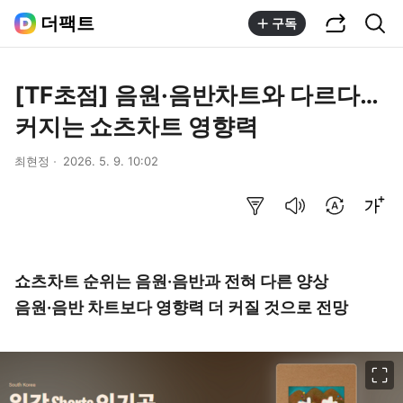
공유하기
통합검색
더팩트
구독
[TF초점] 음원·음반차트와 다르다…
커지는 쇼츠차트 영향력
최현정
2026. 5. 9. 10:02
요약보기
음성으로 듣기
번역 설정
글씨크기 조절하기
쇼츠차트 순위는 음원·음반과 전혀 다른 양상
음원·음반 차트보다 영향력 더 커질 것으로 전망
이미지 크게 보기