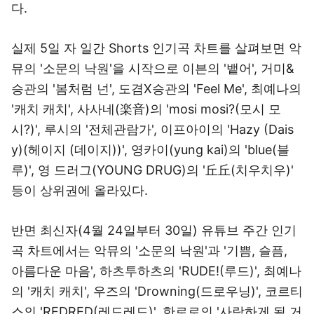
다.
실제 5일 자 일간 Shorts 인기곡 차트를 살펴보면 악
뮤의 '소문의 낙원'을 시작으로 이븐의 '뱉어', 거미&
승관의 '봄처럼 넌', 도겸X승관의 'Feel Me', 최예나의
'캐치 캐치', 사사네(楽音)의 'mosi mosi?(모시 모
시?)', 루시의 '전체관람가', 이프아이의 'Hazy (Dais
y)(헤이지 (데이지))', 영카이(yung kai)의 'blue(블
루)', 영 드러그(YOUNG DRUG)의 '丘丘(치우치우)'
등이 상위권에 올라있다.
반면 최신자(4월 24일부터 30일) 유튜브 주간 인기
곡 차트에서는 악뮤의 '소문의 낙원'과 '기쁨, 슬픔,
아름다운 마음', 하츠투하츠의 'RUDE!(루드)', 최예나
의 '캐치 캐치', 우즈의 'Drowning(드로우닝)', 코르티
스의 'REDRED(레드레드)', 한로로의 '사랑하게 될 거