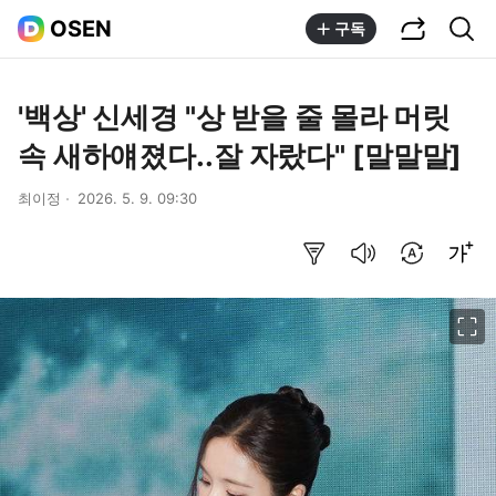
공유하기
통합검색
OSEN
구독
'백상' 신세경 "상 받을 줄 몰라 머릿
속 새하얘졌다..잘 자랐다" [말말말]
최이정
2026. 5. 9. 09:30
요약보기
음성으로 듣기
번역 설정
글씨크기 조절하기
이미지 크게 보기