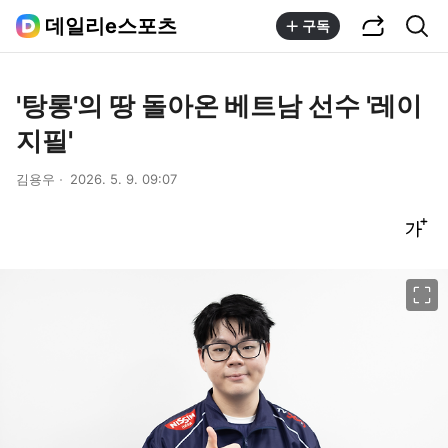
공유하기
통합검색
데일리e스포츠
구독
'탕롱'의 땅 돌아온 베트남 선수 '레이
지필'
김용우
2026. 5. 9. 09:07
글씨크기 조절하기
이미지 크게 보기